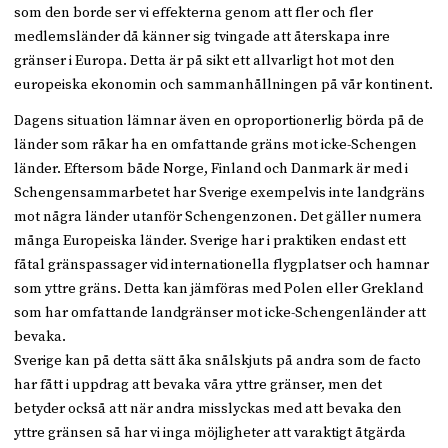
som den borde ser vi effekterna genom att fler och fler
medlemsländer då känner sig tvingade att återskapa inre
gränser i Europa. Detta är på sikt ett allvarligt hot mot den
europeiska ekonomin och sammanhållningen på vår kontinent.
Dagens situation lämnar även en oproportionerlig börda på de
länder som råkar ha en omfattande gräns mot icke-Schengen
länder. Eftersom både Norge, Finland och Danmark är med i
Schengensammarbetet har Sverige exempelvis inte landgräns
mot några länder utanför Schengenzonen. Det gäller numera
många Europeiska länder. Sverige har i praktiken endast ett
fåtal gränspassager vid internationella flygplatser och hamnar
som yttre gräns. Detta kan jämföras med Polen eller Grekland
som har omfattande landgränser mot icke-Schengenländer att
bevaka.
Sverige kan på detta sätt åka snålskjuts på andra som de facto
har fått i uppdrag att bevaka våra yttre gränser, men det
betyder också att när andra misslyckas med att bevaka den
yttre gränsen så har vi inga möjligheter att varaktigt åtgärda