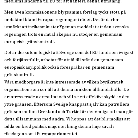
medlemsländerna till EU för att hantera denna utmaning.
Men även kommissionens blygsamma förslag tycks stöta på
motstånd bland Europas regeringar i rådet. Det är därför
utmärkt att inrikesminister Ygeman meddelat att den svenska
regeringen trots en initial skepsis nu stödjer en gemensam
europeisk gränskontroll.
Det är dessutom logiskt att Sverige som det EU-land som ivrigast
och förtjänstfullt, arbetar för att få till stånd en gemensam
europeisk asylpolitik också förespråkar en gemensam
gränskontroll.
Våra medborgare är inte intresserade av vilken byråkratisk
organisation som ser till att denna funktion tillhandahålls. De
är intresserade av resultat och vill se ett effektivt skydd av den
yttre gränsen. Eftersom Sverige knappast själv kan patrullera
gränsen mellan Grekland och Turkiet är det rimliga att man gör
detta tillsammans med andra. Vi hoppas att det blir möjligt att
bilda en bred politisk majoritet kring denna linje såväl i
riksdagen som i Europaparlamentet.