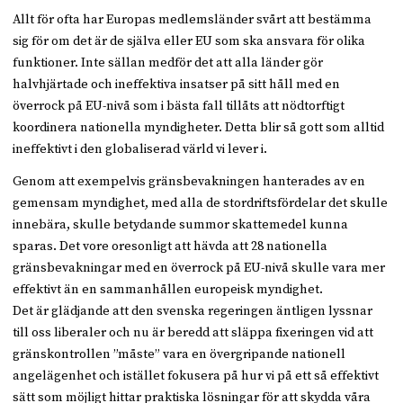
Allt för ofta har Europas medlemsländer svårt att bestämma
sig för om det är de själva eller EU som ska ansvara för olika
funktioner. Inte sällan medför det att alla länder gör
halvhjärtade och ineffektiva insatser på sitt håll med en
överrock på EU-nivå som i bästa fall tillåts att nödtorftigt
koordinera nationella myndigheter. Detta blir så gott som alltid
ineffektivt i den globaliserad värld vi lever i.
Genom att exempelvis gränsbevakningen hanterades av en
gemensam myndighet, med alla de stordriftsfördelar det skulle
innebära, skulle betydande summor skattemedel kunna
sparas. Det vore oresonligt att hävda att 28 nationella
gränsbevakningar med en överrock på EU-nivå skulle vara mer
effektivt än en sammanhållen europeisk myndighet.
Det är glädjande att den svenska regeringen äntligen lyssnar
till oss liberaler och nu är beredd att släppa fixeringen vid att
gränskontrollen ”måste” vara en övergripande nationell
angelägenhet och istället fokusera på hur vi på ett så effektivt
sätt som möjligt hittar praktiska lösningar för att skydda våra