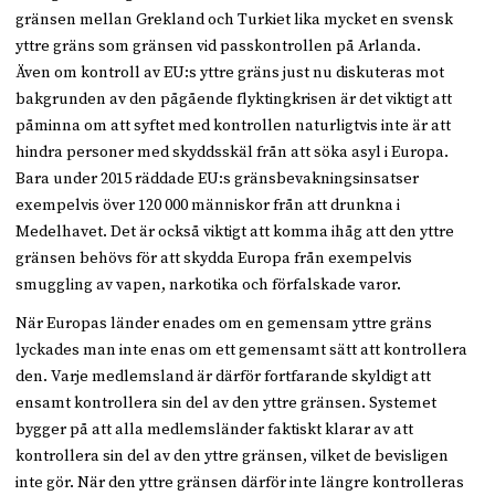
gränsen mellan Grekland och Turkiet lika mycket en svensk
yttre gräns som gränsen vid passkontrollen på Arlanda.
Även om kontroll av EU:s yttre gräns just nu diskuteras mot
bakgrunden av den pågående flyktingkrisen är det viktigt att
påminna om att syftet med kontrollen naturligtvis inte är att
hindra personer med skyddsskäl från att söka asyl i Europa.
Bara under 2015 räddade EU:s gränsbevakningsinsatser
exempelvis över 120 000 människor från att drunkna i
Medelhavet. Det är också viktigt att komma ihåg att den yttre
gränsen behövs för att skydda Europa från exempelvis
smuggling av vapen, narkotika och förfalskade varor.
När Europas länder enades om en gemensam yttre gräns
lyckades man inte enas om ett gemensamt sätt att kontrollera
den. Varje medlemsland är därför fortfarande skyldigt att
ensamt kontrollera sin del av den yttre gränsen. Systemet
bygger på att alla medlemsländer faktiskt klarar av att
kontrollera sin del av den yttre gränsen, vilket de bevisligen
inte gör. När den yttre gränsen därför inte längre kontrolleras