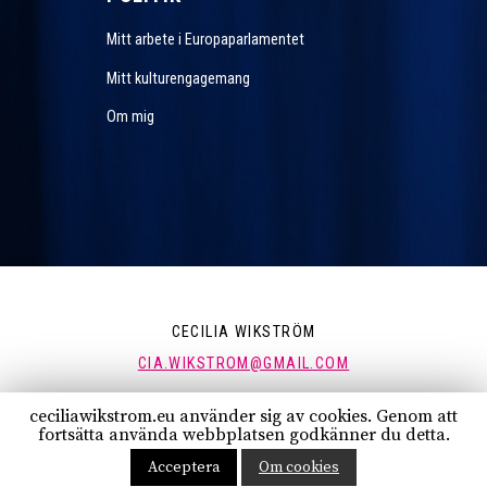
Mitt arbete i Europaparlamentet
Mitt kulturengagemang
Om mig
CECILIA WIKSTRÖM
CIA.WIKSTROM@GMAIL.COM
ceciliawikstrom.eu använder sig av cookies. Genom att
FÖLJ MIG:
fortsätta använda webbplatsen godkänner du detta.
Acceptera
Om cookies