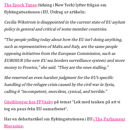
The Epoch Times
(tidning i New York) lyfter frågan om
flyktingsituationen i EU. Utdrag ur artikeln:
Cecilia Wikstrom is disappointed in the current state of EU asylum
policy in general and critical of some member countries.
“The people yelling today about how the EU isn’t doing anything,
such as representatives of Malta and Italy, are the same people
opposing initiatives from the European Commission, such as
EUROSUR (the new EU sea borders surveillance system) and more
money to Frontex,” she said. “They are the ones stalling.”
She reserved an even harsher judgment for the EU’s specific
handling of the refugee crisis caused by the civil war in Syria,
calling it “incompetent, merciless, cynical, and terrible.”
Gästbloggar hos FPVäsby
på temat ”Lek med tanken på att vi
tog en paus från EU-samarbetet”.
Har en debattartikel om flyktingsitutionen i EU
i The Parliament
Magazine
.