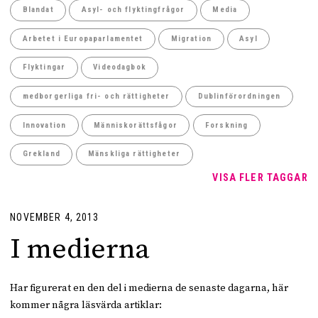
Blandat
Asyl- och flyktingfrågor
Media
Arbetet i Europaparlamentet
Migration
Asyl
Flyktingar
Videodagbok
medborgerliga fri- och rättigheter
Dublinförordningen
Innovation
Människorättsfågor
Forskning
Grekland
Mänskliga rättigheter
VISA FLER TAGGAR
NOVEMBER 4, 2013
I medierna
Har figurerat en den del i medierna de senaste dagarna, här
kommer några läsvärda artiklar: