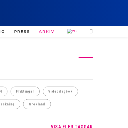
IG
PRESS
ARKIV
yl
Flyktingar
Videodagbok
orskning
Grekland
VISA FLER TAGGAR