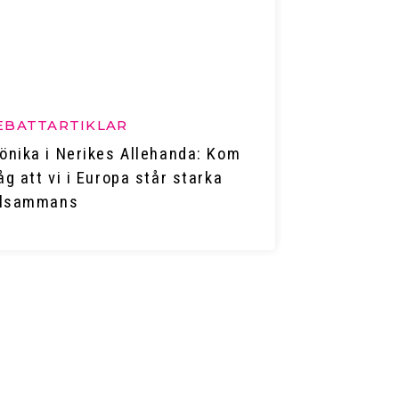
EBATTARTIKLAR
önika i Nerikes Allehanda: Kom
åg att vi i Europa står starka
llsammans