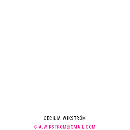
KONTAKT
POLI
emsida
Pressrum
Mitt a
Arkiv
Mitt k
a
Om mi
CECILIA WIKSTRÖM
CIA.WIKSTROM@GMAIL.COM