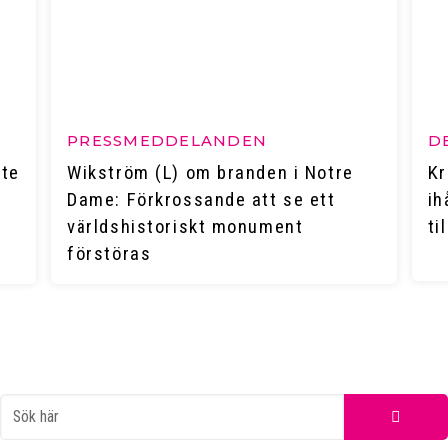
PRESSMEDDELANDEN
D
ete
Wikström (L) om branden i Notre
Kr
Dame: Förkrossande att se ett
ih
världshistoriskt monument
ti
förstöras