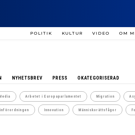
POLITIK
KULTUR
VIDEO
OM M
N
NYHETSBREV
PRESS
OKATEGORISERAD
Media
Arbetet i Europaparlamentet
Migration
As
införordningen
Innovation
Människorättsfågor
F