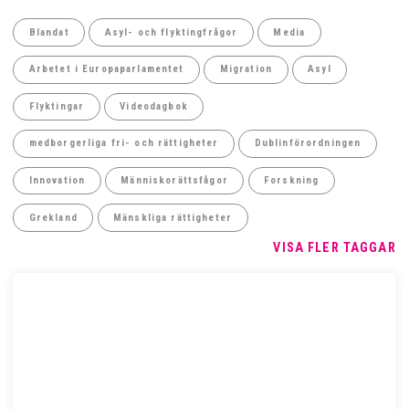
Blandat
Asyl- och flyktingfrågor
Media
Arbetet i Europaparlamentet
Migration
Asyl
Flyktingar
Videodagbok
medborgerliga fri- och rättigheter
Dublinförordningen
Innovation
Människorättsfågor
Forskning
Grekland
Mänskliga rättigheter
VISA FLER TAGGAR