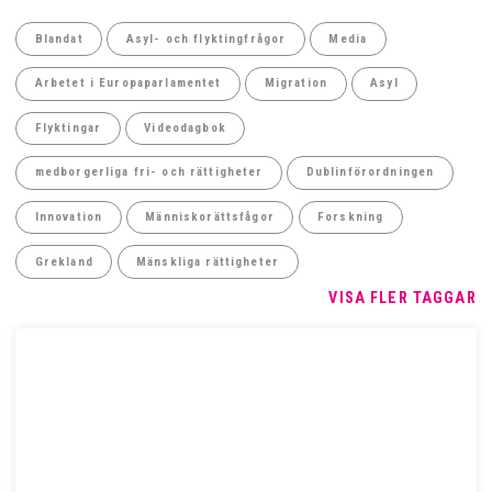
Blandat
Asyl- och flyktingfrågor
Media
Arbetet i Europaparlamentet
Migration
Asyl
Flyktingar
Videodagbok
medborgerliga fri- och rättigheter
Dublinförordningen
Innovation
Människorättsfågor
Forskning
Grekland
Mänskliga rättigheter
VISA FLER TAGGAR