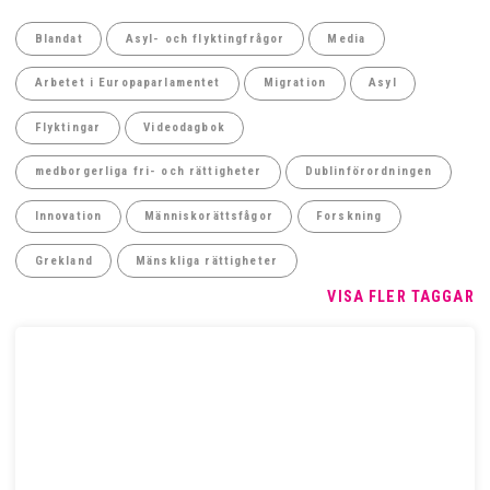
Blandat
Asyl- och flyktingfrågor
Media
Arbetet i Europaparlamentet
Migration
Asyl
Flyktingar
Videodagbok
medborgerliga fri- och rättigheter
Dublinförordningen
Innovation
Människorättsfågor
Forskning
Grekland
Mänskliga rättigheter
VISA FLER TAGGAR