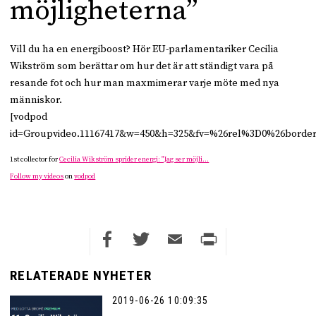
möjligheterna”
Vill du ha en energiboost? Hör EU-parlamentariker Cecilia
Wikström som berättar om hur det är att ständigt vara på
resande fot och hur man maxmimerar varje möte med nya
människor.
[vodpod
id=Groupvideo.11167417&w=450&h=325&fv=%26rel%3D0%26borde
1st collector for
Cecilia Wikström sprider energi: "Jag ser möjli…
Follow my videos
on
vodpod
Facebook
Twitter
Email
Print
RELATERADE NYHETER
2019-06-26 10:09:35