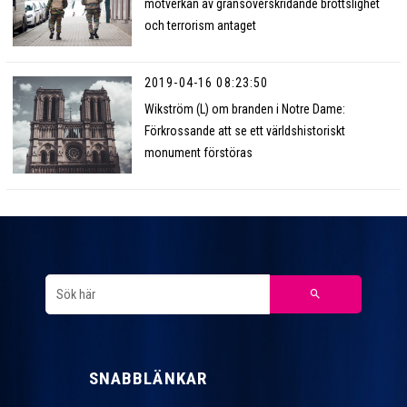
motverkan av gränsöverskridande brottslighet
och terrorism antaget
2019-04-16 08:23:50
Wikström (L) om branden i Notre Dame:
Förkrossande att se ett världshistoriskt
monument förstöras
SNABBLÄNKAR