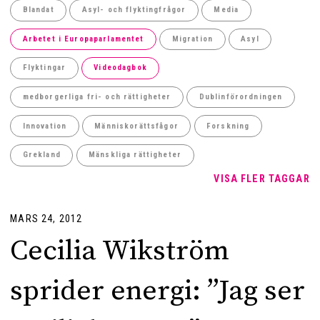
Blandat
Asyl- och flyktingfrågor
Media
Arbetet i Europaparlamentet
Migration
Asyl
Flyktingar
Videodagbok
medborgerliga fri- och rättigheter
Dublinförordningen
Innovation
Människorättsfågor
Forskning
Grekland
Mänskliga rättigheter
VISA FLER TAGGAR
MARS 24, 2012
Cecilia Wikström
sprider energi: ”Jag ser