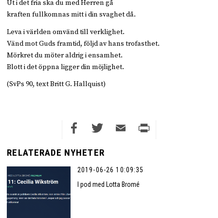
Ut i det fria ska du med Herren gå
kraften fullkomnas mitt i din svaghet då.
Leva i världen omvänd till verklighet.
Vänd mot Guds framtid, följd av hans trofasthet.
Mörkret du möter aldrig i ensamhet.
Blott i det öppna ligger din möjlighet.
(SvPs 90, text Britt G. Hallquist)
Facebook
Twitter
Email
Print
RELATERADE NYHETER
2019-06-26 10:09:35
I pod med Lotta Bromé