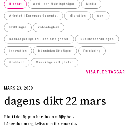
Blandat
Asyl- och flyktingfrågor
Media
Arbetet i Europaparlamentet
Migration
Asyl
Flyktingar
Videodagbok
medborgerliga fri- och rättigheter
Dublinförordningen
Innovation
Människorättsfågor
Forskning
Grekland
Mänskliga rättigheter
VISA FLER TAGGAR
MARS 23, 2009
dagens dikt 22 mars
Blott i det öppna har du en möjlighet.
Låser du om dig kvävs och förtvinar du.