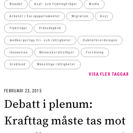
Blandat
Asyl- och flyktingfrågor
Media
Arbetet i Europaparlamentet
Migration
Asyl
Flyktingar
Videodagbok
medborgerliga fri- och rättigheter
Dublinförordningen
Innovation
Människorättsfågor
Forskning
Grekland
Mänskliga rättigheter
VISA FLER TAGGAR
FEBRUARI 23, 2015
Debatt i plenum:
Krafttag måste tas mot