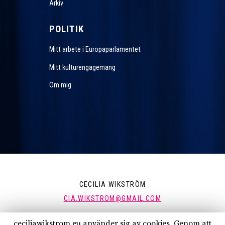
Arkiv
POLITIK
Mitt arbete i Europaparlamentet
Mitt kulturengagemang
Om mig
CECILIA WIKSTRÖM
CIA.WIKSTROM@GMAIL.COM
ceciliawikstrom.eu använder sig av cookies. Genom att