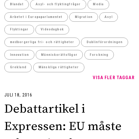
Blandat
Asyl- och flyktingfrågor
Media
Arbetet i Europaparlamentet
Migration
Asyl
Flyktingar
Videodagbok
medborgerliga fri- och rättigheter
Dublinförordningen
Innovation
Människorättsfågor
Forskning
Grekland
Mänskliga rättigheter
VISA FLER TAGGAR
JULI 18, 2016
Debattartikel i
Expressen: EU måste