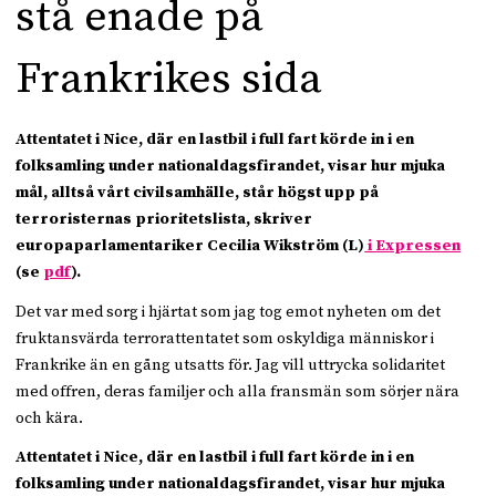
stå enade på
Frankrikes sida
Attentatet i Nice, där en lastbil i full fart körde in i en
folksamling under nationaldagsfirandet, visar hur mjuka
mål, alltså vårt civilsamhälle, står högst upp på
terroristernas prioritetslista, skriver
europaparlamentariker Cecilia Wikström (L)
i Expressen
(se
pdf
).
Det var med sorg i hjärtat som jag tog emot nyheten om det
fruktansvärda terrorattentatet som oskyldiga människor i
Frankrike än en gång utsatts för. Jag vill uttrycka solidaritet
med offren, deras familjer och alla fransmän som sörjer nära
och kära.
Attentatet i Nice, där en lastbil i full fart körde in i en
folksamling under nationaldagsfirandet, visar hur mjuka