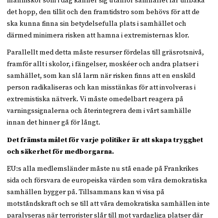
människor som i dag känner sig utanför samhället får tillbaka
det hopp, den tillit och den framtidstro som behövs för att de
ska kunna finna sin betydelsefulla plats i samhället och
därmed minimera risken att hamna i extremisternas klor.
Parallellt med detta måste resurser fördelas till gräsrotsnivå,
framför allt i skolor, i fängelser, moskéer och andra platser i
samhället, som kan slå larm när risken finns att en enskild
person radikaliseras och kan misstänkas för att involveras i
extremistiska nätverk. Vi måste omedelbart reagera på
varningssignalerna och återintegrera dem i vårt samhälle
innan det hinner gå för långt.
Det främsta målet för varje politiker är att skapa trygghet
och säkerhet för medborgarna.
EU:s alla medlemsländer måste nu stå enade på Frankrikes
sida och försvara de europeiska värden som våra demokratiska
samhällen bygger på. Tillsammans kan vi visa på
motståndskraft och se till att våra demokratiska samhällen inte
paralyseras när terrorister slår till mot vardagliga platser där