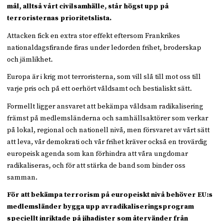
mål, alltså vårt civilsamhälle, står högst upp på
terroristernas prioritetslista.
Attacken fick en extra stor effekt eftersom Frankrikes
nationaldagsfirande firas under ledorden frihet, broderskap
och jämlikhet.
Europa är i krig mot terroristerna, som vill slå till mot oss till
varje pris och på ett oerhört våldsamt och bestialiskt sätt.
Formellt ligger ansvaret att bekämpa våldsam radikalisering
främst på medlemsländerna och samhällsaktörer som verkar
på lokal, regional och nationell nivå, men försvaret av vårt sätt
att leva, vår demokrati och vår frihet kräver också en trovärdig
europeisk agenda som kan förhindra att våra ungdomar
radikaliseras, och för att stärka de band som binder oss
samman.
För att bekämpa terrorism på europeiskt nivå behöver EU:s
medlemsländer bygga upp avradikaliseringsprogram
speciellt inriktade på jihadister som återvänder från