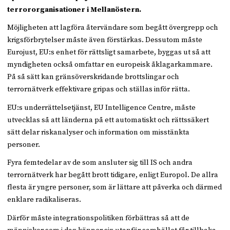
terrororganisationer i Mellanöstern.
Möjligheten att lagföra återvändare som begått övergrepp och
krigsförbrytelser måste även förstärkas. Dessutom måste
Eurojust, EU:s enhet för rättsligt samarbete, byggas ut så att
myndigheten också omfattar en europeisk åklagarkammare.
På så sätt kan gränsöverskridande brottslingar och
terrornätverk effektivare gripas och ställas inför rätta.
EU:s underrättelsetjänst, EU Intelligence Centre, måste
utvecklas så att länderna på ett automatiskt och rättssäkert
sätt delar riskanalyser och information om misstänkta
personer.
Fyra femtedelar av de som ansluter sig till IS och andra
terrornätverk har begått brott tidigare, enligt Europol. De allra
flesta är yngre personer, som är lättare att påverka och därmed
enklare radikaliseras.
Därför måste integrationspolitiken förbättras så att de