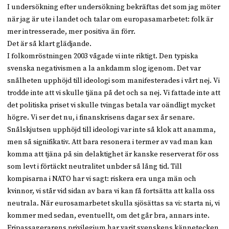
I undersökning efter undersökning bekräftas det som jag möter
när jag är ute i landet och talar om europasamarbetet: folk är
mer intresserade, mer positiva än förr.
Det är så klart glädjande.
I folkomröstningen 2003 vågade vi inte riktigt. Den typiska
svenska negativismen a la ankdamm slog igenom. Det var
snålheten upphöjd till ideologi som manifesterades i vårt nej. Vi
trodde inte att vi skulle tjäna på det och sa nej. Vi fattade inte att
det politiska priset vi skulle tvingas betala var oändligt mycket
högre. Vi ser det nu, i finanskrisens dagar sex år senare.
Snålskjutsen upphöjd till ideologi var inte så klok att anamma,
men så signifikativ. Att bara resonera i termer av vad man kan
komma att tjäna på sin delaktighet är kanske reserverat för oss
som levt i förtäckt neutralitet unbder så lång tid. Till
kompisarna i NATO har vi sagt: riskera era unga män och
kvinnor, vi står vid sidan av bara vi kan få fortsätta att kalla oss
neutrala. När eurosamarbetet skulla sjösättas sa vi: starta ni, vi
kommer med sedan, eventuellt, om det går bra, annars inte.
Fripassagerarens privilegium har varit svenskens kännetecken