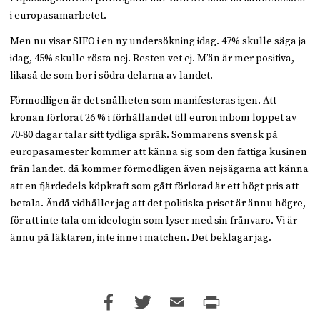
i europasamarbetet.
Men nu visar SIFO i en ny undersökning idag. 47% skulle säga ja
idag, 45% skulle rösta nej. Resten vet ej. M’än är mer positiva,
likaså de som bor i södra delarna av landet.
Förmodligen är det snålheten som manifesteras igen. Att
kronan förlorat 26 % i förhållandet till euron inbom loppet av
70-80 dagar talar sitt tydliga språk. Sommarens svensk på
europasamester kommer att känna sig som den fattiga kusinen
från landet. då kommer förmodligen även nejsägarna att känna
att en fjärdedels köpkraft som gått förlorad är ett högt pris att
betala. Ändå vidhåller jag att det politiska priset är ännu högre,
för att inte tala om ideologin som lyser med sin frånvaro. Vi är
ännu på läktaren, inte inne i matchen. Det beklagar jag.
Facebook
Twitter
Email
Print