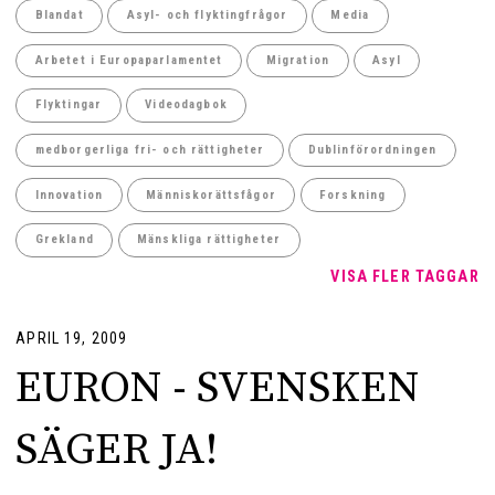
Blandat
Asyl- och flyktingfrågor
Media
Arbetet i Europaparlamentet
Migration
Asyl
Flyktingar
Videodagbok
medborgerliga fri- och rättigheter
Dublinförordningen
Innovation
Människorättsfågor
Forskning
Grekland
Mänskliga rättigheter
VISA FLER TAGGAR
APRIL 19, 2009
EURON - SVENSKEN
SÄGER JA!