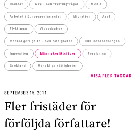
Blandat
Asyl- och flyktingfrågor
Media
Arbetet i Europaparlamentet
Migration
Asyl
Flyktingar
Videodagbok
medborgerliga fri- och rättigheter
Dublinförordningen
Innovation
Människorättsfågor
Forskning
Grekland
Mänskliga rättigheter
VISA FLER TAGGAR
SEPTEMBER 15, 2011
Fler fristäder för
förföljda författare!