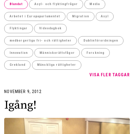
Blandat
Asyl- och flyktingfrågor
Media
Arbetet i Europaparlamentet
Migration
Asyl
Flyktingar
Videodagbok
medborgerliga fri- och rättigheter
Dublinförordningen
Innovation
Människorättsfågor
Forskning
Grekland
Mänskliga rättigheter
VISA FLER TAGGAR
NOVEMBER 9, 2012
Igång!