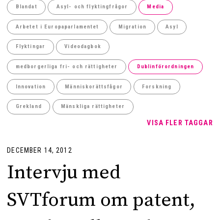
Blandat
Asyl- och flyktingfrågor
Media
Arbetet i Europaparlamentet
Migration
Asyl
Flyktingar
Videodagbok
medborgerliga fri- och rättigheter
Dublinförordningen
Innovation
Människorättsfågor
Forskning
Grekland
Mänskliga rättigheter
VISA FLER TAGGAR
DECEMBER 14, 2012
Intervju med
SVTforum om patent,