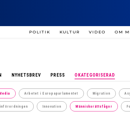
POLITIK
KULTUR
VIDEO
OM M
N
NYHETSBREV
PRESS
OKATEGORISERAD
Media
Arbetet i Europaparlamentet
Migration
As
införordningen
Innovation
Människorättsfågor
F