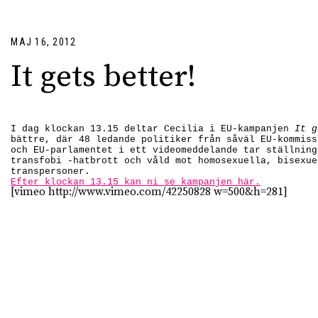
MAJ 16, 2012
It gets better!
I dag klockan 13.15 deltar Cecilia i EU-kampanjen
It g
bättre, där 48 ledande politiker från såväl EU-kommiss
och EU-parlamentet i ett videomeddelande tar ställning
transfobi -hatbrott och våld mot homosexuella, bisexue
transpersoner.
Efter klockan 13.15 kan ni se kampanjen här.
[vimeo http://www.vimeo.com/42250828 w=500&h=281]