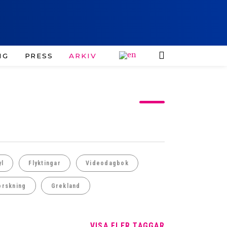
IG
PRESS
ARKIV
yl
Flyktingar
Videodagbok
orskning
Grekland
VISA FLER TAGGAR