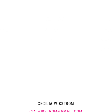
KONTAKT
POLI
emsida
Pressrum
Mitt a
Arkiv
Mitt k
a
Om mi
CECILIA WIKSTRÖM
CIA.WIKSTROM@GMAIL.COM