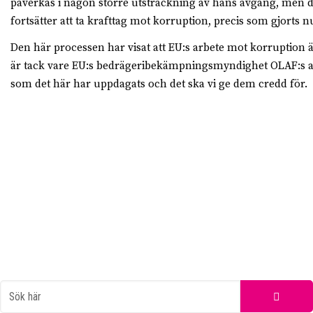
påverkas i någon större utsträckning av hans avgång, men det
fortsätter att ta krafttag mot korruption, precis som gjorts n
Den här processen har visat att EU:s arbete mot korruption är
är tack vare EU:s bedrägeribekämpningsmyndighet OLAF:s a
som det här har uppdagats och det ska vi ge dem credd för.