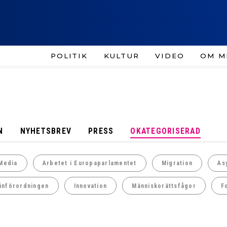
POLITIK
KULTUR
VIDEO
OM M
N
NYHETSBREV
PRESS
OKATEGORISERAD
Media
Arbetet i Europaparlamentet
Migration
As
införordningen
Innovation
Människorättsfågor
F