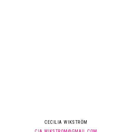
KONTAKT
POLI
emsida
Pressrum
Mitt a
Arkiv
Mitt k
a
Om mi
CECILIA WIKSTRÖM
CIA.WIKSTROM@GMAIL.COM