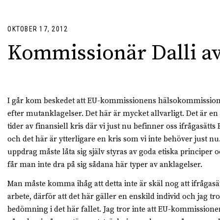
OKTOBER 17, 2012
Kommissionär Dalli a
I går kom beskedet att EU-kommissionens hälsokommissionä
efter mutanklagelser. Det här är mycket allvarligt. Det är en
tider av finansiell kris där vi just nu befinner oss ifrågasätts 
och det här är ytterligare en kris som vi inte behöver just nu
uppdrag måste låta sig själv styras av goda etiska principe
får man inte dra på sig sådana här typer av anklagelser.
Man måste komma ihåg att detta inte är skäl nog att ifråga
arbete, därför att det här gäller en enskild individ och jag tro
bedömning i det här fallet. Jag tror inte att EU-kommission