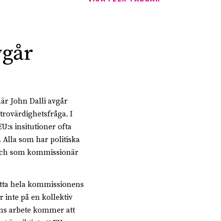
vgår
r John Dalli avgår
 trovärdighetsfråga. I
EU:s insitutioner ofta
. Alla som har politiska
r och som kommissionär
sätta hela kommissionens
r inte på en kollektiv
ens arbete kommer att