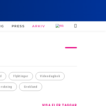
IG
PRESS
ARKIV
yl
Flyktingar
Videodagbok
orskning
Grekland
VISA FLER TAGGAR