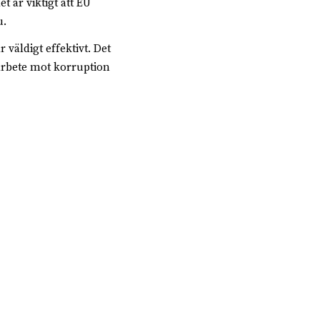
 är viktigt att EU
u.
 väldigt effektivt. Det
rbete mot korruption