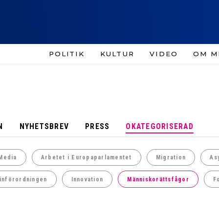
POLITIK
KULTUR
VIDEO
OM M
N
NYHETSBREV
PRESS
OKATEGORISERAD
Media
Arbetet i Europaparlamentet
Migration
As
införordningen
Innovation
Människorättsfågor
F