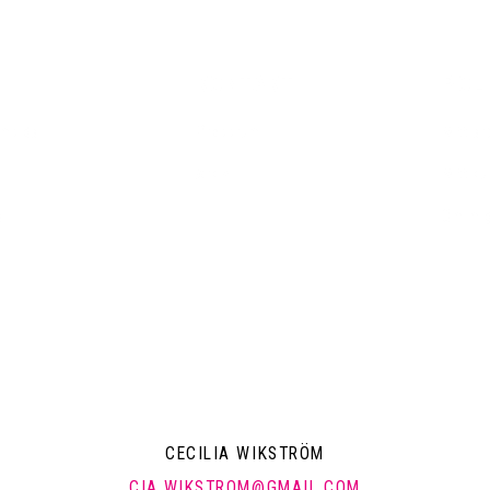
KONTAKT
POLI
emsida
Pressrum
Mitt a
Arkiv
Mitt k
a
Om mi
CECILIA WIKSTRÖM
CIA.WIKSTROM@GMAIL.COM