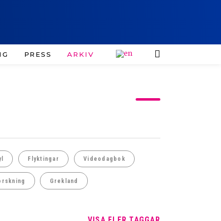
IG
PRESS
ARKIV
yl
Flyktingar
Videodagbok
orskning
Grekland
VISA FLER TAGGAR