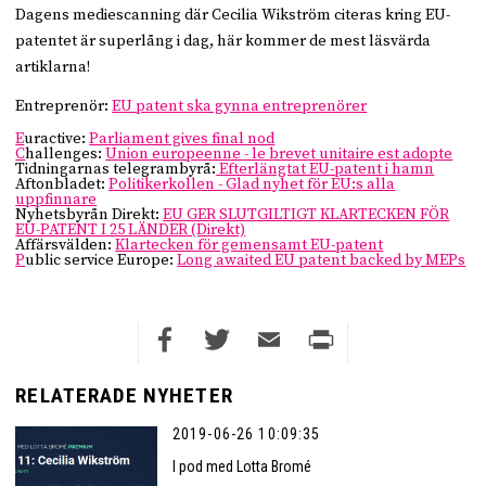
Dagens mediescanning där Cecilia Wikström citeras kring EU-
patentet är superlång i dag, här kommer de mest läsvärda
artiklarna!
Entreprenör:
EU patent ska gynna entreprenörer
E
uractive:
Parliament gives final nod
C
hallenges:
Union europeenne - le brevet unitaire est adopte
Tidningarnas telegrambyrå:
Efterlängtat EU-patent i hamn
Aftonbladet:
Politikerkollen - Glad nyhet för EU:s alla
uppfinnare
Nyhetsbyrån Direkt:
EU GER SLUTGILTIGT KLARTECKEN FÖR
EU-PATENT I 25 LÄNDER (Direkt)
Affärsvälden:
Klartecken för gemensamt EU-patent
P
ublic service Europe:
Long awaited EU patent backed by MEPs
Facebook
Twitter
Email
Print
RELATERADE NYHETER
2019-06-26 10:09:35
I pod med Lotta Bromé