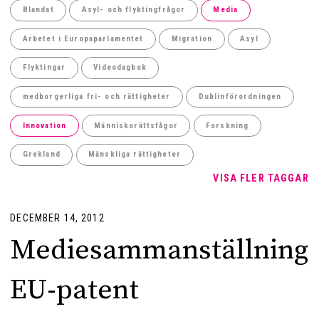
Blandat
Asyl- och flyktingfrågor
Media
Arbetet i Europaparlamentet
Migration
Asyl
Flyktingar
Videodagbok
medborgerliga fri- och rättigheter
Dublinförordningen
Innovation
Människorättsfågor
Forskning
Grekland
Mänskliga rättigheter
VISA FLER TAGGAR
DECEMBER 14, 2012
Mediesammanställning
EU-patent