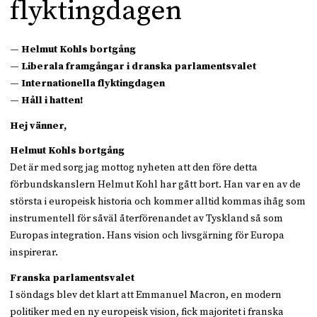
flyktingdagen
— Helmut Kohls bortgång
— Liberala framgångar i dranska parlamentsvalet
— Internationella flyktingdagen
— Håll i hatten!
Hej vänner,
Helmut Kohls bortgång
Det är med sorg jag mottog nyheten att den före detta
förbundskanslern Helmut Kohl har gått bort. Han var en av de
största i europeisk historia och kommer alltid kommas ihåg som
instrumentell för såväl återförenandet av Tyskland så som
Europas integration. Hans vision och livsgärning för Europa
inspirerar.
Franska parlamentsvalet
I söndags blev det klart att Emmanuel Macron, en modern
politiker med en ny europeisk vision, fick majoritet i franska