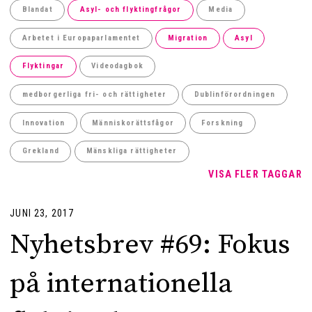
Blandat
Asyl- och flyktingfrågor
Media
Arbetet i Europaparlamentet
Migration
Asyl
Flyktingar
Videodagbok
medborgerliga fri- och rättigheter
Dublinförordningen
Innovation
Människorättsfågor
Forskning
Grekland
Mänskliga rättigheter
VISA FLER TAGGAR
JUNI 23, 2017
Nyhetsbrev #69: Fokus
på internationella