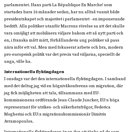
parlamentet. Hans parti La République En Marche! som
startades bara 16 månader sedan, har nu alltså vunnit både
presidentskapet och majoritet i parlamentet - en imponerande
bedrift. Alla politiker utanför Macrons rörelse sa att det skulle
vara omöjligt att mobilisera väljare bakom ett så nytt parti och
en, i franska mått mätt, förhållandevis ung politiker så pass
nära inför ett val. Men med fokuserat arbete och bra, modern
pro-europeisk politik var det precis vad väljarna, speciellt de
unga, ville ha.
Internationella flyktingdagen
I onsdags var det den internationella flyktingdagen. I samband
med det deltog jag vid en högnivåkonferens om migration, där
jag fick möjligheten att tala, tillsammans med EU-
kommissionens ordförande Jean-Claude Juncker, EU:s höga
representant för utrikes- och säkerhetsfrågor, Federica
Mogherini och EU:s migrationskommissionär Dimitris
Avramopoulos.
Internationella flyktingdagen är en dag att tänka på de som