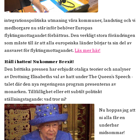
integrationspolitiska utmaning våra kommuner, landsting och vi
medborgare nu står inför behöver Europas
flyktingmottagandet förbättras. Den verkligt stora förändringen
som måste till är att alla europeiska länder börjar ta sin del av
ansvaret för flyktingmottagandet.
Läs mer här!
Håll i hatten! Nu kommer Brexit!
Den brittiska pressen har erbjudit otaliga teorier och analyser
av Drottning Elisabeths val av hatt under The Queen’s Speech -
talet där den nya regeringens program presenteras av
monarken. Tillfällighet eller ett subtilt politiskt
ställningstagande: vad tror ni?
Nu hoppas jag att
ni alla får en
underbar
midsommar!