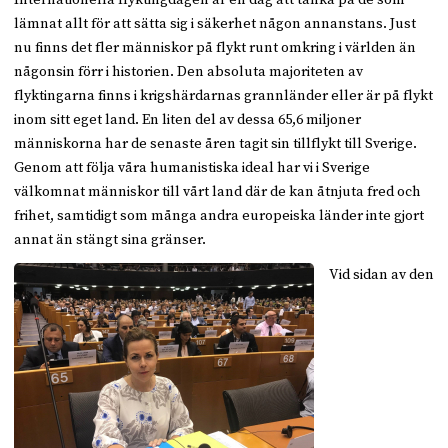
lämnat allt för att sätta sig i säkerhet någon annanstans. Just
nu finns det fler människor på flykt runt omkring i världen än
någonsin förr i historien. Den absoluta majoriteten av
flyktingarna finns i krigshärdarnas grannländer eller är på flykt
inom sitt eget land. En liten del av dessa 65,6 miljoner
människorna har de senaste åren tagit sin tillflykt till Sverige.
Genom att följa våra humanistiska ideal har vi i Sverige
välkomnat människor till vårt land där de kan åtnjuta fred och
frihet, samtidigt som många andra europeiska länder inte gjort
annat än stängt sina gränser.
Vid sidan av den