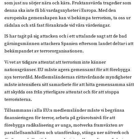
som just nu sörjer nära och kära. Fruktansvärda tragedier som
denna ska inte få bli vardagsnyheter i Europa. Med den
europeiska gemenskapen kan vi bekämpa terrorism, ta oss ur
rädslan och stå fast förankrade vid våra värderingar.
IS har tagit på sig attacken och i ett uttalande sagt att de bad
gärningsmännen attackera Spanien eftersom landet deltar i att
bekämpandet av terrororganisationen.
Vi vet av tidigare attentat att terrorism inte känner
nationsgränser. EU måste agera gemensamt för att förebygga
nya terrordåd. Medlemsländernas rättsvårdande myndigheter
måste intensifiera sitt samarbete för att hitta gemensamma sätt
att skydda oss från ytterligare attentat och för att stoppa
terroristerna.
Tillsammans i alla EU:s medlemsländer måste vi begränsa
finansieringen för terror, arbeta på gräsrotsnivå för att
förebygga radikalisering av unga, motverka framväxten av
parallellsamhällen och utanförskap, stänga ner nätverk och