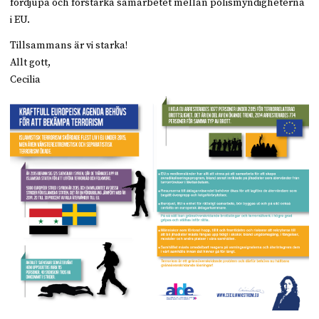
fördjupa och förstärka samarbetet mellan polismyndigheterna
i EU.
Tillsammans är vi starka!
Allt gott,
Cecilia