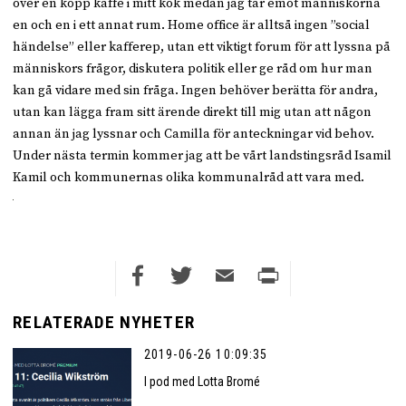
över en kopp kaffe i mitt kök medan jag tar emot människorna
en och en i ett annat rum. Home office är alltså ingen ”social
händelse” eller kafferep, utan ett viktigt forum för att lyssna på
människors frågor, diskutera politik eller ge råd om hur man
kan gå vidare med sin fråga. Ingen behöver berätta för andra,
utan kan lägga fram sitt ärende direkt till mig utan att någon
annan än jag lyssnar och Camilla för anteckningar vid behov.
Under nästa termin kommer jag att be vårt landstingsråd Isamil
Kamil och kommunernas olika kommunalråd att vara med.
Facebook
Twitter
Email
Print
RELATERADE NYHETER
2019-06-26 10:09:35
I pod med Lotta Bromé