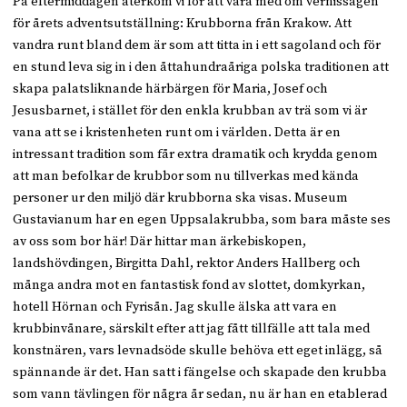
På eftermiddagen återkom vi för att vara med om vernissagen
för årets adventsutställning: Krubborna från Krakow. Att
vandra runt bland dem är som att titta in i ett sagoland och för
en stund leva sig in i den åttahundraåriga polska traditionen att
skapa palatsliknande härbärgen för Maria, Josef och
Jesusbarnet, i stället för den enkla krubban av trä som vi är
vana att se i kristenheten runt om i världen. Detta är en
intressant tradition som får extra dramatik och krydda genom
att man befolkar de krubbor som nu tillverkas med kända
personer ur den miljö där krubborna ska visas. Museum
Gustavianum har en egen Uppsalakrubba, som bara måste ses
av oss som bor här! Där hittar man ärkebiskopen,
landshövdingen, Birgitta Dahl, rektor Anders Hallberg och
många andra mot en fantastisk fond av slottet, domkyrkan,
hotell Hörnan och Fyrisån. Jag skulle älska att vara en
krubbinvånare, särskilt efter att jag fått tillfälle att tala med
konstnären, vars levnadsöde skulle behöva ett eget inlägg, så
spännande är det. Han satt i fängelse och skapade den krubba
som vann tävlingen för några år sedan, nu är han en etablerad