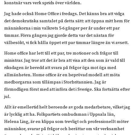
konstnär vars verk sprids över världen.
Jag hade också Home Office i fredags. Det känns bra att vidga
det demokratiska samtalet på detta sätt: att öppna mitt hem för
människorna i min valkrets 5-6 gånger per år under ett par
timmar. Förra gången jag gjorde detta var det nästan för
välbesökt, vi fick hålla öppet ett par timmar längre än vi avsett.
Home office har lett till ett par, tre motioner och frågor till
ministrar. Jag tror att det är bra att visa att den som är vald till
riksdagen är beredd att svara på frågor öga mot öga med
allmänheten. Home office är en beprövad modell att möta
medborgarna som tillämpas i Storbritannien. Jag är
förmodligen först med att införa det i Sverige. Ska fortsätta efter
jul.
Allt är emellertid helt beroende av goda medarbetare, vilket jag
är lycklig att ha. Folkpartiets ombudsman i Uppsala län,
Helena Ling, är en klippa som trevligt och professionellt möter
människor, svarar på frågor och berättar om vår verksamhet