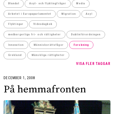
Blandat
Asyl- och flyktingfrågor
Media
Arbetet i Europaparlamentet
Migration
Asyl
Flyktingar
Videodagbok
medborgerliga fri- och rättigheter
Dublinförordningen
Innovation
Människorättsfågor
Forskning
Grekland
Mänskliga rättigheter
VISA FLER TAGGAR
DECEMBER 1, 2008
På hemmafronten