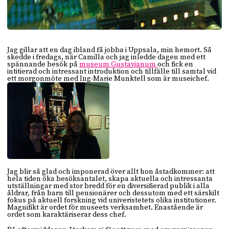
Jag gillar att en dag ibland få jobba i Uppsala, min hemort. Så
skedde i fredags, när Camilla och jag inledde dagen med ett
spännande besök på
museum Gustavianum
och fick en
intitierad och intressant introduktion och tillfälle till samtal vid
ett morgonmöte med Ing-Marie Munktell som är museichef.
Jag blir så glad och imponerad över allt hon åstadkommer: att
hela tiden öka besöksantalet, skapa aktuella och intressanta
utställningar med stor bredd för en diversifierad publik i alla
åldrar, från barn till pensionärer och dessutom med ett särskilt
fokus på aktuell forskning vid univeristetets olika institutioner.
Magnifikt är ordet för museets verksamhet. Enastående är
ordet som karaktäriserar dess chef.