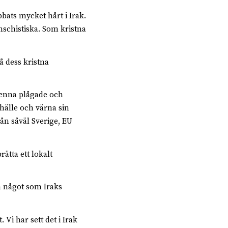
ats mycket hårt i Irak.
nschistiska. Som kristna
å dess kristna
 denna plågade och
hälle och ­värna sin
rån såväl Sverige, EU
ätta ett lokalt
en något som Iraks
 Vi har sett det i Irak