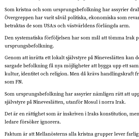
Som kristna och som ursprungsbefolkning har assyrier drabb
Övergreppen har varit ­såväl ­politiska, ekonomiska som ­reva
betraktas de som USA:s och västvärldens förlängda arm.
Den systematiska förföljelsen har som mål att tömma Irak p
ursprungsbefolkning.
Genom att inrätta ett ­lokalt självstyre på Nineveslätten kan
sargade ­befolkning få nya möjligheter att bygga upp ett sam
kultur, identitet och religion. Men då krävs handlingskraft f
som FN.
Som ursprungsbefolkning har assyrier nämligen rätt att ­uppr
självstyre på ­Nineveslätten, utanför Mosul i norra Irak.
Det är en rättighet som är inskriven i Iraks konstitution, m
ledare försöker ignorera.
Faktum är att Mellanösterns ­alla kristna grupper lever farligt.