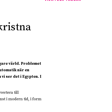
kristna
igare värld. Problemet
automatik när en
vi ser det i Egypten. I
ertera till
inst i modern tid, i form