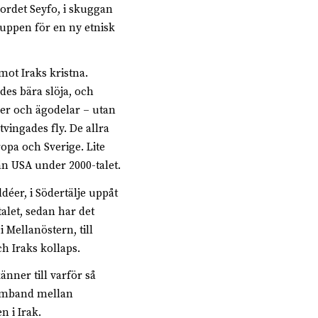
rdet Seyfo, i skuggan
ruppen för en ny etnisk
mot Iraks kristna.
es bära slöja, och
ker och ägodelar – utan
tvingades fly. De allra
ropa och Sverige. Lite
 än USA under 2000-talet.
déer, i Södertälje uppåt
talet, sedan har det
 Mellanöstern, till
h Iraks kollaps.
änner till varför så
 samband mellan
 i Irak.