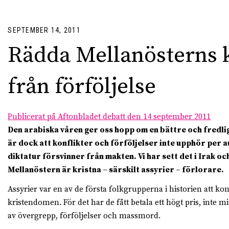
SEPTEMBER 14, 2011
Rädda Mellanösterns 
från förföljelse
Publicerat på Aftonbladet debatt den 14 september 2011
Den arabiska våren ger oss hopp om en bättre och fredl
är dock att ­konflikter och förföljelser inte upphör per 
diktatur försvinner från makten. Vi har sett det i Irak och 
Mellanöstern är kristna – särskilt assyrier – förlorare.
Assyrier var en av de första folkgrupperna i historien att konv
kristendomen. För det har de fått betala ett högt pris, inte m
av övergrepp, förföljelser och massmord.