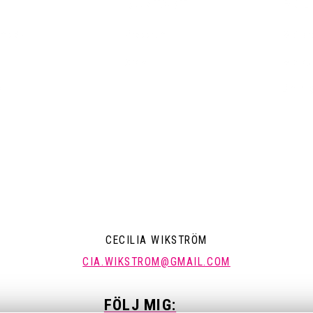
KONTAKT
POLI
emsida
Pressrum
Mitt a
Arkiv
Mitt k
a
Om mi
CECILIA WIKSTRÖM
CIA.WIKSTROM@GMAIL.COM
FÖLJ MIG: