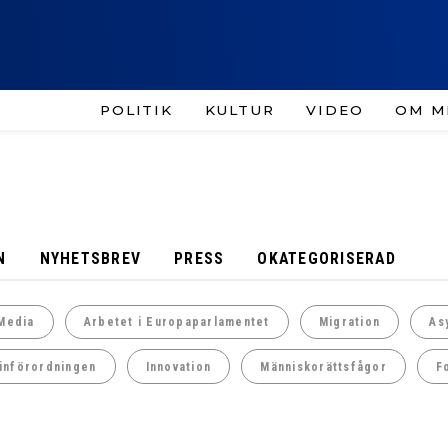
POLITIK
KULTUR
VIDEO
OM M
N
NYHETSBREV
PRESS
OKATEGORISERAD
Media
Arbetet i Europaparlamentet
Migration
As
införordningen
Innovation
Människorättsfågor
F