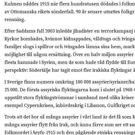
Kulmen nåddes 1915 när flera hundratusen dödades i folkmo
av Ottomanska rikets sönderfall. 90 år senare utsattes folkg
rensning.
Efter Saddams fall 2003 inledde jihadister en terrorkampanj 
Kyrkor bombades, kvinnor kidnappades, våldtogs och tvingad
familjer slogs i spillror och tvingades lämna sina hem, mar
möjlighet till ­någon ersättning. Över en halv miljon assyrier 
flesta hamnade i ­Syrien, men de som hade råd flydde till ­Eu
perspektiv: ­Södertälje har tagit emot fler irakiska flyktingar
I Sverige finns numera omkring 100 000 assyrier/syrianer/kal
25 000. De första assyriska flyktingarna kom i slutet på 1960-­
uppstått stora flyktingströmmar i samband med olika kriser i
exempel ­Cypernkrisen, inbördeskrig i Libanon, Gulfkriget oc
Trots att det bor så många assyrier i vårt land är det få som k
många assyrier flytt från Irak, och ännu färre som ser ett
folkmordet i Seyfo 1915 och den pågående etniska rensningen