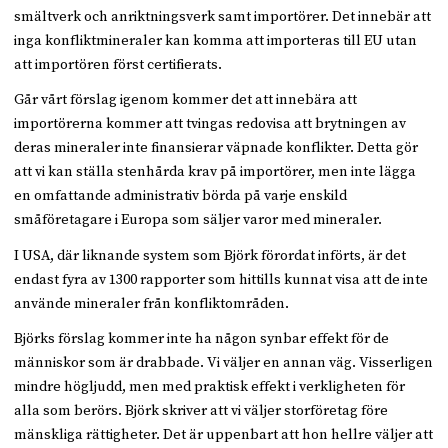
smältverk och anriktningsverk samt importörer. Det innebär att
inga konfliktmineraler kan komma att importeras till EU utan
att importören först certifierats.
Går vårt förslag igenom kommer det att innebära att
importörerna kommer att tvingas redovisa att brytningen av
deras mineraler inte finansierar väpnade konflikter. Detta gör
att vi kan ställa stenhårda krav på importörer, men inte lägga
en omfattande administrativ börda på varje enskild
småföretagare i Europa som säljer varor med mineraler.
I USA, där liknande system som Björk förordat införts, är det
endast fyra av 1300 rapporter som hittills kunnat visa att de inte
använde mineraler från konfliktområden.
Björks förslag kommer inte ha någon synbar effekt för de
människor som är drabbade. Vi väljer en annan väg. Visserligen
mindre högljudd, men med praktisk effekt i verkligheten för
alla som berörs. Björk skriver att vi väljer storföretag före
mänskliga rättigheter. Det är uppenbart att hon hellre väljer att