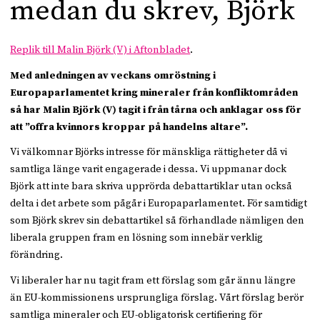
medan du skrev, Björk
Replik till Malin Björk (V) i Aftonbladet
.
Med anledningen av veckans omröstning i
Europaparlamentet kring mineraler från konfliktområden
så har Malin Björk (V) tagit i från tårna och anklagar oss för
att ”offra kvinnors kroppar på handelns altare”.
Vi välkomnar Björks intresse för mänskliga rättigheter då vi
samtliga länge varit engagerade i dessa. Vi uppmanar dock
Björk att inte bara skriva upprörda debattartiklar utan också
delta i det arbete som pågår i Europaparlamentet. För samtidigt
som Björk skrev sin debattartikel så förhandlade nämligen den
liberala gruppen fram en lösning som innebär verklig
förändring.
Vi liberaler har nu tagit fram ett förslag som går ännu längre
än EU-kommissionens ursprungliga förslag. Vårt förslag berör
samtliga mineraler och EU-obligatorisk certifiering för