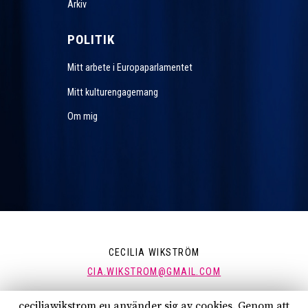
Arkiv
POLITIK
Mitt arbete i Europaparlamentet
Mitt kulturengagemang
Om mig
CECILIA WIKSTRÖM
CIA.WIKSTROM@GMAIL.COM
ceciliawikstrom.eu använder sig av cookies. Genom att