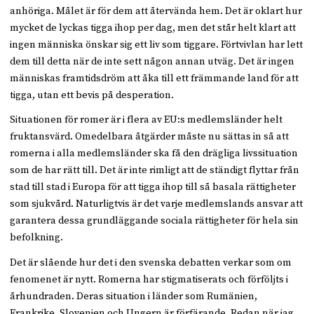
anhöriga. Målet är för dem att återvända hem. Det är oklart hur
mycket de lyckas tigga ihop per dag, men det står helt klart att
ingen människa önskar sig ett liv som tiggare. Förtvivlan har lett
dem till detta när de inte sett någon annan utväg. Det är ingen
människas framtidsdröm att åka till ett främmande land för att
tigga, utan ett bevis på desperation.
Situationen för romer är i flera av EU:s medlemsländer helt
fruktansvärd. Omedelbara åtgärder måste nu sättas in så att
romerna i alla medlemsländer ska få den drägliga livssituation
som de har rätt till. Det är inte rimligt att de ständigt flyttar från
stad till stad i Europa för att tigga ihop till så basala rättigheter
som sjukvård. Naturligtvis är det varje medlemslands ansvar att
garantera dessa grundläggande sociala rättigheter för hela sin
befolkning.
Det är slående hur det i den svenska debatten verkar som om
fenomenet är nytt. Romerna har stigmatiserats och förföljts i
århundraden. Deras situation i länder som Rumänien,
Frankrike, Slovenien och Ungern är förfärande. Redan när jag