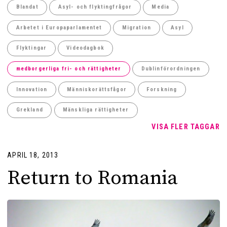
Blandat
Asyl- och flyktingfrågor
Media
Arbetet i Europaparlamentet
Migration
Asyl
Flyktingar
Videodagbok
medborgerliga fri- och rättigheter
Dublinförordningen
Innovation
Människorättsfågor
Forskning
Grekland
Mänskliga rättigheter
VISA FLER TAGGAR
APRIL 18, 2013
Return to Romania