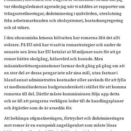
var riksdagsledamot agerade jag när vi nåddes av rapporter om
tvångssteriliseringar, diskriminering i sjukvården, uteslutning
från arbetsmarknaden och skolsystemet, bostadssegregering
och så vidare.
I den ekonomiska krisens kölvatten har romerna fått det allt
svårare. På EU-nivå har vi satt in romastrategier och under de
senaste sex åren har EU betalat ut 50 miljoner euro för att ge
romer bättre skolgång, hälsovård och boende. Men
människorättsorganisationer larmar dock gång på gång om att
en stor del av dessa pengar inte når sina mål, utan fastnar i
bland annat administrativa kostnader eller används för att fylla
ut medlemsländernas budgetunderskott i stället för att komma
romerna till del. Därför måste kommissionen följa upp detta
och se till att pengarna verkligen leder till de handlingsplaner
och åtgärder som de är avsedda för.
Att bekämpa stigmatiseringen, förtrycket och diskrimineringen
mot romer är en europeisk angelägenhet som måste lösas