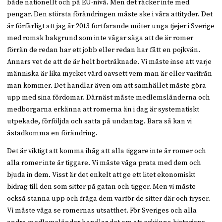
både nationellt och på EU-nivå. Men det räcker inte med
pengar. Den största förändringen måste ske i våra attityder. Det
är förfärligt att jag år 2013 fortfarande möter unga tjejer i Sverige
med romsk bakgrund som inte vågar säga att de är romer
förrän de redan har ett jobb eller redan har fått en pojkvän.
Annars vet de att de är helt borträknade. Vi måste inse att varje
människa är lika mycket värd oavsett vem man är eller varifrån
man kommer. Det handlar även om att samhället måste göra
upp med sina fördomar. Därnäst måste medlemsländerna och
medborgarna erkänna att romerna än i dag är systematiskt
utpekade, förföljda och satta på undantag. Bara så kan vi
åstadkomma en förändring.
Det är viktigt att komma ihåg att alla tiggare inte är romer och
alla romer inte är tiggare. Vi måste våga prata med dem och
bjuda in dem. Visst är det enkelt att ge ett litet ekonomiskt
bidrag till den som sitter på gatan och tigger. Men vi måste
också stanna upp och fråga dem varför de sitter där och fryser.
Vi måste våga se romernas utsatthet. För Sveriges och alla