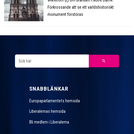
Wikström (L) om branden i Notre Dame:
Förkrossande att se ett världshistoriskt
monument förstöras
SNABBLÄNKAR
Europaparlamentets hemsida
Liberalernas hemsida
Bli medlem i Liberalerna