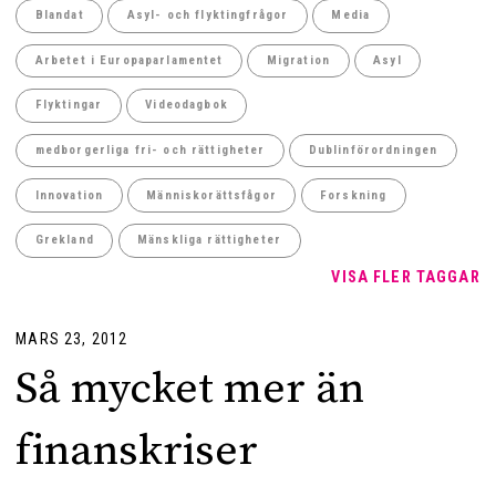
Blandat
Asyl- och flyktingfrågor
Media
Arbetet i Europaparlamentet
Migration
Asyl
Flyktingar
Videodagbok
medborgerliga fri- och rättigheter
Dublinförordningen
Innovation
Människorättsfågor
Forskning
Grekland
Mänskliga rättigheter
VISA FLER TAGGAR
MARS 23, 2012
Så mycket mer än
finanskriser