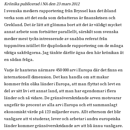
Krönika publicerad i NA den 23 mars 2012
I svenska mediers rapportering från Bryssel kan det ibland
verka som att det enda som debatteras är finanskrisen och
Grekland. Det är lätt att glömma bort att det är väldigt mycket
annat arbete som fortsätter parallellt, särskilt som svenska
medier mest tycks intresserade av snabba referat från
toppmöten istället för djuplodande rapportering om de många
viktiga sakfrågorna. Jag tänkte därför ägna den här krönikan åt
en sådan fråga.
Varje år hanteras närmare 450 000 arv i Europa där det finns en
internationell dimension. Det kan handla om att makar
kommer från olika länder i Europa, att man flyttat och levt en
del av sitt liv i ett annat land, att man har egendomar i flera
länder och så vidare. De gränsöverskridande arven motsvarar
ungefär tio procent av alla arv i Europa och ett sammanlagt
ekonomiskt värde på 123 miljarder euro. Allt eftersom det blir
vanligare att vi studerar, lever och arbetar i andra europeiska
länder kommer gränsöverskridande arv att bli ännu vanligare.