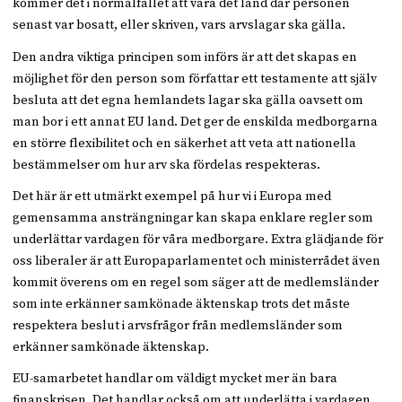
kommer det i normalfallet att vara det land där personen
senast var bosatt, eller skriven, vars arvslagar ska gälla.
Den andra viktiga principen som införs är att det skapas en
möjlighet för den person som författar ett testamente att själv
besluta att det egna hemlandets lagar ska gälla oavsett om
man bor i ett annat EU land. Det ger de enskilda medborgarna
en större flexibilitet och en säkerhet att veta att nationella
bestämmelser om hur arv ska fördelas respekteras.
Det här är ett utmärkt exempel på hur vi i Europa med
gemensamma ansträngningar kan skapa enklare regler som
underlättar vardagen för våra medborgare. Extra glädjande för
oss liberaler är att Europaparlamentet och ministerrådet även
kommit överens om en regel som säger att de medlemsländer
som inte erkänner samkönade äktenskap trots det måste
respektera beslut i arvsfrågor från medlemsländer som
erkänner samkönade äktenskap.
EU-samarbetet handlar om väldigt mycket mer än bara
finanskrisen. Det handlar också om att underlätta i vardagen