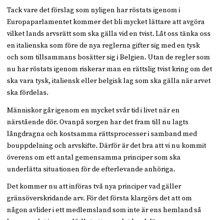
Tack vare det förslag som nyligen har röstats igenom i
Europaparlamentet kommer det bli mycket lättare att avgöra
vilket lands arvsrätt som ska gälla vid en tvist. Låt oss tänka oss
en italienska som före de nya reglerna gifter sig med en tysk
och som tillsammans bosätter sig i Belgien. Utan de regler som
nu har röstats igenom riskerar man en rättslig tvist kring om det
ska vara tysk, italiensk eller belgisk lag som ska gälla när arvet
ska fördelas.
Människor går igenom en mycket svår tid i livet när en
närstående dör. Ovanpå sorgen har det fram till nu lagts
långdragna och kostsamma rättsprocesser i samband med
bouppdelning och arvskifte. Därför är det bra att vi nu kommit
överens om ett antal gemensamma principer som ska
underlätta situationen för de efterlevande anhöriga.
Det kommer nu att införas två nya principer vad gäller
gränsöverskridande arv. För det första klargörs det att om
någon avlider i ett medlemsland som inte är ens hemland så