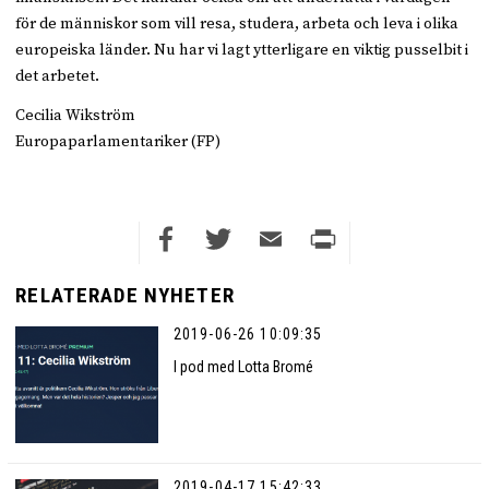
för de människor som vill resa, studera, arbeta och leva i olika
europeiska länder. Nu har vi lagt ytterligare en viktig pusselbit i
det arbetet.
Cecilia Wikström
Europaparlamentariker (FP)
Facebook
Twitter
Email
Print
RELATERADE NYHETER
2019-06-26 10:09:35
I pod med Lotta Bromé
2019-04-17 15:42:33