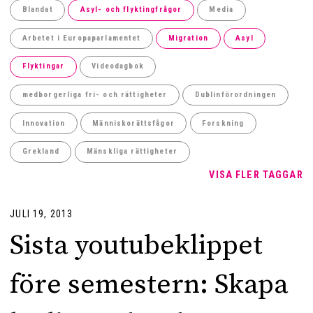
Blandat
Asyl- och flyktingfrågor
Media
Arbetet i Europaparlamentet
Migration
Asyl
Flyktingar
Videodagbok
medborgerliga fri- och rättigheter
Dublinförordningen
Innovation
Människorättsfågor
Forskning
Grekland
Mänskliga rättigheter
VISA FLER TAGGAR
JULI 19, 2013
Sista youtubeklippet
före semestern: Skapa