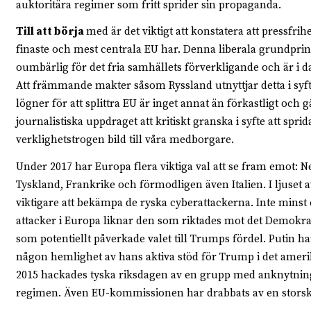
auktoritära regimer som fritt sprider sin propaganda.
Till att börja
med är det viktigt att konstatera att pressfrih
finaste och mest centrala EU har. Denna liberala grundprinc
oumbärlig för det fria samhällets förverkligande och är i da
Att främmande makter såsom Ryssland utnyttjar detta i syfte
lögner för att splittra EU är inget annat än förkastligt och g
journalistiska uppdraget att kritiskt granska i syfte att spri
verklighetstrogen bild till våra medborgare.
Under 2017 har Europa flera viktiga val att se fram emot: 
Tyskland, Frankrike och förmodligen även Italien. I ljuset a
viktigare att bekämpa de ryska cyberattackerna. Inte minst 
attacker i Europa liknar den som riktades mot det Demokrat
som potentiellt påverkade valet till Trumps fördel. Putin har
någon hemlighet av hans aktiva stöd för Trump i det ameri
2015 hackades tyska riksdagen av en grupp med anknytning 
regimen. Även EU-kommissionen har drabbats av en storska