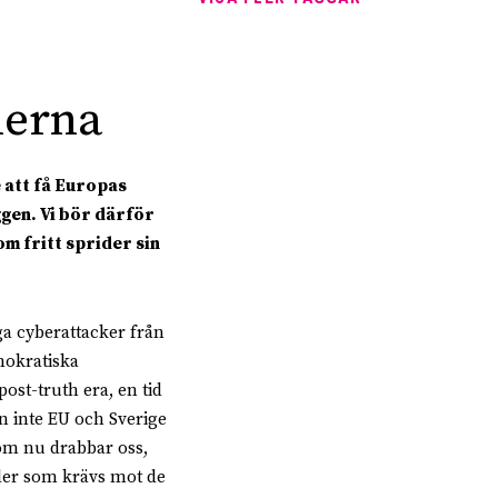
nerna
e att få Europas
gen. Vi bör därför
m fritt sprider sin
ga cyberattacker från
emokratiska
post-truth era, en tid
an inte EU och Sverige
om nu drabbar oss,
rder som krävs mot de