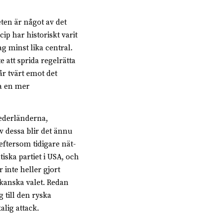
eten är något av det
ip har historiskt varit
g minst lika central.
 att sprida regelrätta
år tvärt emot det
da en mer
Nederländerna,
v dessa blir det ännu
eftersom tidigare nät-
iska partiet i USA, och
 inte heller gjort
kanska valet. Redan
till den ryska
lig attack.