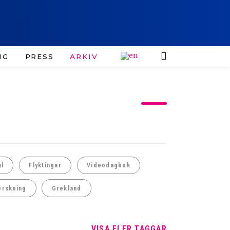
IG
PRESS
ARKIV
yl
Flyktingar
Videodagbok
orskning
Grekland
VISA FLER TAGGAR