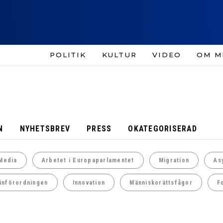
POLITIK
KULTUR
VIDEO
OM M
N
NYHETSBREV
PRESS
OKATEGORISERAD
Media
Arbetet i Europaparlamentet
Migration
As
införordningen
Innovation
Människorättsfågor
F