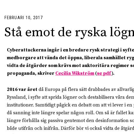
FEBRUARI 10, 2017
Stå emot de ryska lög
Cyberattackerna ingår i en bredare rysk strategi i syft
medborgare att vända det öppna, liberala samhället ryg
vidta de åtgärder som krävs mot auktoritära regimer so
propaganda, skriver
Cecilia Wikström
(
se pdf
).
2016 var året
då Europa på flera sätt drabbades av allvarli
Ryssland, i syfte att sprida lögner och destabilisera våra d
institutioner. Samtidigt pågick en debatt om att vi lever i en 
då sanning inte längre spelar någon roll. Om så är fallet k
längre förhålla sig passiva gentemot den desinformation s
både utifrån och inifrån. Därför bör vi också vidta de åtgä