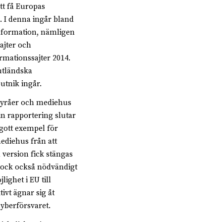
att få Europas
. I denna ingår bland
information, nämligen
sajter och
rmationssajter 2014.
utländska
utnik ingår.
sbyråer och mediehus
in rapportering slutar
 gott exempel för
ediehus från att
 version fick stängas
 dock också nödvändigt
ighet i EU till
ivt ägnar sig åt
yberförsvaret.