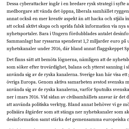
Dessa cyberattacker ingår i en bredare rysk strategi i syfte 
medborgare att vända det öppna, liberala samhället ryggen
annat också en mer kreativ aspekt än att hacka och stjäla 
att också aktivt skapa och sprida falsk information via nya 
nyhetsportaler. Bara i Ungern fördubblades antalet desinfo
Sammanlagt har ryssarna spenderat 1,2 miljarder euro på 
nyhetskanaler under 2016, där bland annat flaggskeppet Sp
Det finns sätt att bemöta lögnerna, nämligen att de nyhet
som söker efter trovärdighet, balans och ytterst sanning i s
använda sig av de ryska kanalerna. Sverige kan här visa ett
övriga Europa. Genom aktiva samarbeten avstod svenska m
använda sig av de ryska kanalerna, varför Sputniks svenska
ner i mars 2016. Vid sidan av civilsamhällets ansvar är det
att använda politiska verktyg. Bland annat behöver vi ge möjl
polisiära åtgärder som att stänga ner nyhetskanaler som akt
desinformation samt stärka det gemensamma europeiska c