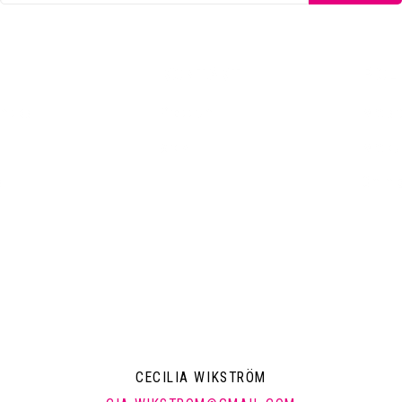
KONTAKT
POLI
emsida
Pressrum
Mitt a
Arkiv
Mitt k
a
Om mi
CECILIA WIKSTRÖM