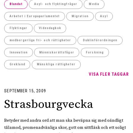
Blandat
Asyl- och flyktingfrågor
Media
Arbetet i Europaparlamentet
Migration
Asyl
Flyktingar
Videodagbok
medborgerliga fri- och rättigheter
Dublinförordningen
Innovation
Människorättsfågor
Forskning
Grekland
Mänskliga rättigheter
VISA FLER TAGGAR
SEPTEMBER 15, 2009
Strasbourgvecka
Betyder med andra ord att man ska beväpna sig med oändligt
tålamod, promenadvänliga skor, gott om sittfläsk och ett soligt