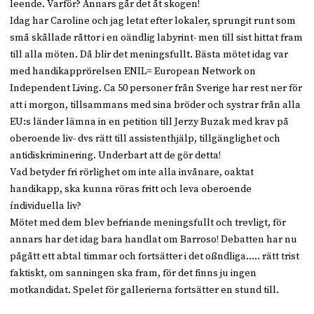
leende. Varför? Annars går det åt skogen!
Idag har Caroline och jag letat efter lokaler, sprungit runt som
små skållade råttor i en oändlig labyrint- men till sist hittat fram
till alla möten. Då blir det meningsfullt. Bästa mötet idag var
med handikapprörelsen ENIL= European Network on
Independent Living. Ca 50 personer från Sverige har rest ner för
att i morgon, tillsammans med sina bröder och systrar från alla
EU:s länder lämna in en petition till Jerzy Buzak med krav på
oberoende liv- dvs rätt till assistenthjälp, tillgänglighet och
antidiskriminering. Underbart att de gör detta!
Vad betyder fri rörlighet om inte alla invånare, oaktat
handikapp, ska kunna röras fritt och leva oberoende
índividuella liv?
Mötet med dem blev befriande meningsfullt och trevligt, för
annars har det idag bara handlat om Barroso! Debatten har nu
pågått ett abtal timmar och fortsätter i det oßndliga….. rätt trist
faktiskt, om sanningen ska fram, för det finns ju ingen
motkandidat. Spelet för gallerierna fortsätter en stund till.