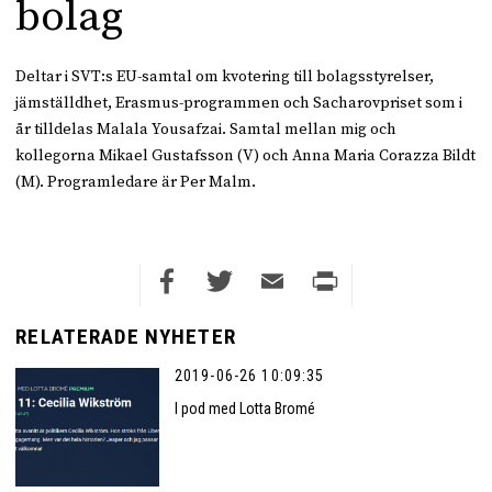
bolag
Deltar i SVT:s EU-samtal om kvotering till bolagsstyrelser,
jämställdhet, Erasmus-programmen och Sacharovpriset som i
år tilldelas Malala Yousafzai. Samtal mellan mig och
kollegorna Mikael Gustafsson (V) och Anna Maria Corazza Bildt
(M). Programledare är Per Malm.
Facebook
Twitter
Email
Print
RELATERADE NYHETER
2019-06-26 10:09:35
I pod med Lotta Bromé