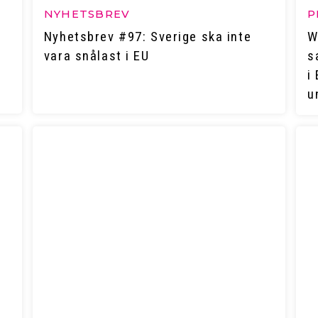
NYHETSBREV
P
Nyhetsbrev #97: Sverige ska inte
W
vara snålast i EU
s
i
u