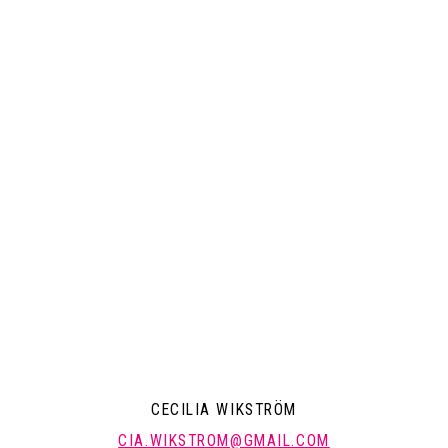
KONTAKT
POLI
emsida
Pressrum
Mitt a
Arkiv
Mitt k
a
Om mi
CECILIA WIKSTRÖM
CIA.WIKSTROM@GMAIL.COM