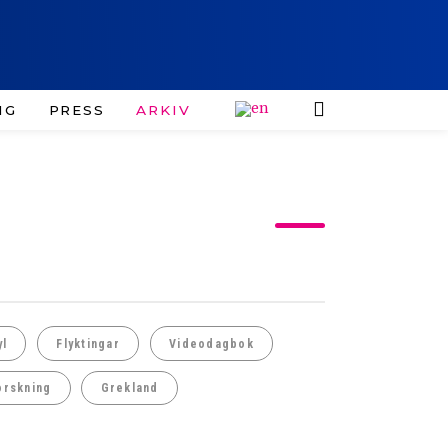
IG
PRESS
ARKIV
yl
Flyktingar
Videodagbok
orskning
Grekland