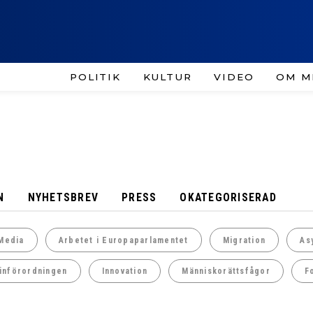
POLITIK
KULTUR
VIDEO
OM M
N
NYHETSBREV
PRESS
OKATEGORISERAD
Media
Arbetet i Europaparlamentet
Migration
As
införordningen
Innovation
Människorättsfågor
F