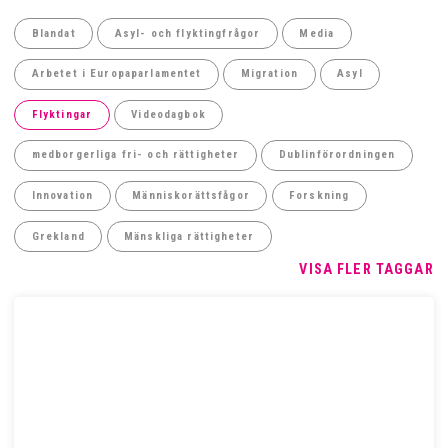
Blandat
Asyl- och flyktingfrågor
Media
Arbetet i Europaparlamentet
Migration
Asyl
Flyktingar
Videodagbok
medborgerliga fri- och rättigheter
Dublinförordningen
Innovation
Människorättsfågor
Forskning
Grekland
Mänskliga rättigheter
VISA FLER TAGGAR