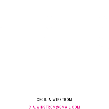
KONTAKT
POLI
emsida
Pressrum
Mitt a
Arkiv
Mitt k
a
Om mi
CECILIA WIKSTRÖM
CIA.WIKSTROM@GMAIL.COM