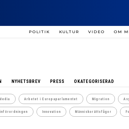
POLITIK
KULTUR
VIDEO
OM M
N
NYHETSBREV
PRESS
OKATEGORISERAD
Media
Arbetet i Europaparlamentet
Migration
As
införordningen
Innovation
Människorättsfågor
F