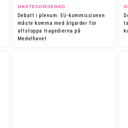
OKATEGORISERAD
O
Debatt i plenum: EU-kommissionen
D
måste komma med åtgärder för
t
attstoppa tragedierna på
k
Medelhavet