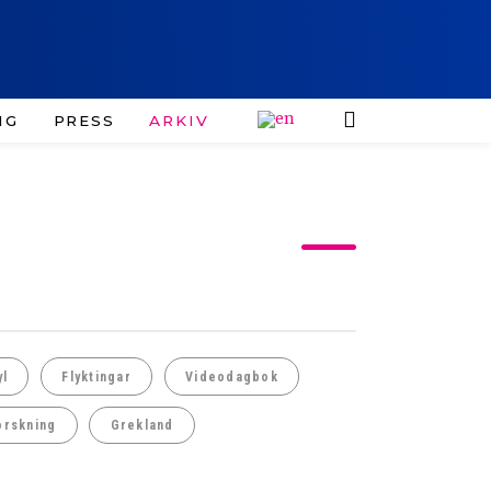
IG
PRESS
ARKIV
yl
Flyktingar
Videodagbok
orskning
Grekland