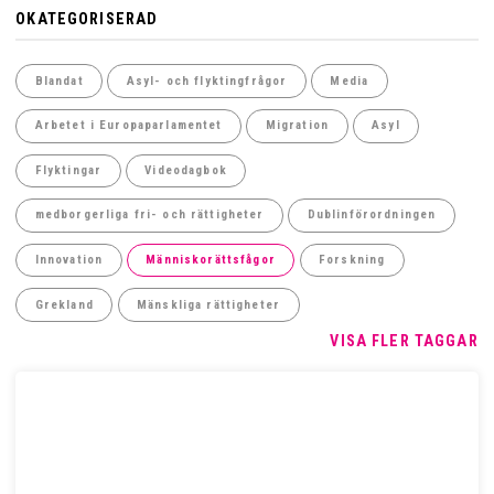
OKATEGORISERAD
Blandat
Asyl- och flyktingfrågor
Media
Arbetet i Europaparlamentet
Migration
Asyl
Flyktingar
Videodagbok
medborgerliga fri- och rättigheter
Dublinförordningen
Innovation
Människorättsfågor
Forskning
Grekland
Mänskliga rättigheter
VISA FLER TAGGAR