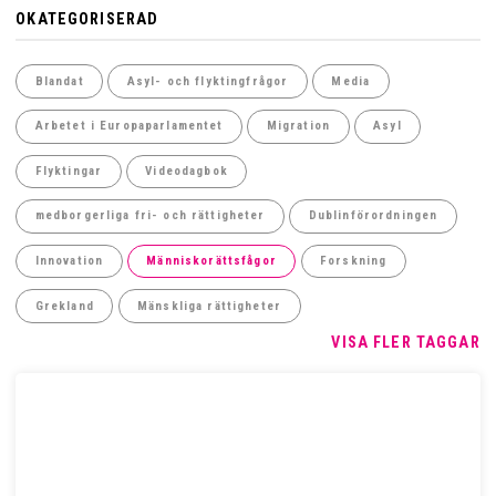
OKATEGORISERAD
Blandat
Asyl- och flyktingfrågor
Media
Arbetet i Europaparlamentet
Migration
Asyl
Flyktingar
Videodagbok
medborgerliga fri- och rättigheter
Dublinförordningen
Innovation
Människorättsfågor
Forskning
Grekland
Mänskliga rättigheter
VISA FLER TAGGAR