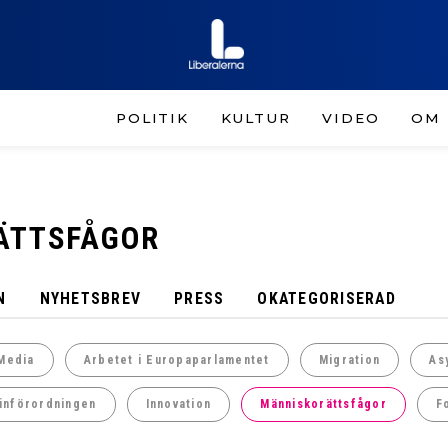
POLITIK
KULTUR
VIDEO
OM 
ÄTTSFÅGOR
N
NYHETSBREV
PRESS
OKATEGORISERAD
Media
Arbetet i Europaparlamentet
Migration
As
införordningen
Innovation
Människorättsfågor
F