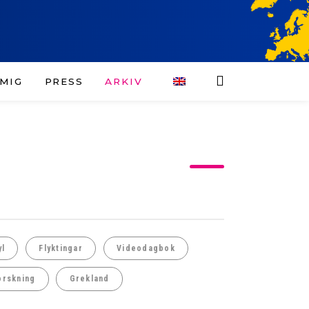
MIG
PRESS
ARKIV
yl
Flyktingar
Videodagbok
orskning
Grekland