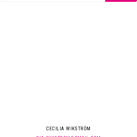
KONTAKT
POLI
emsida
Pressrum
Mitt a
Arkiv
Mitt k
a
Om mi
CECILIA WIKSTRÖM