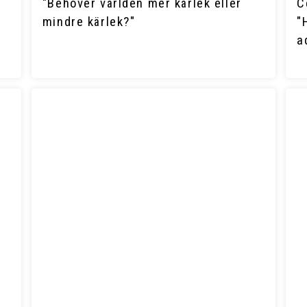
"Behöver världen mer kärlek eller
C
mindre kärlek?"
"
a