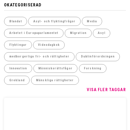
OKATEGORISERAD
Blandat
Asyl- och flyktingfrågor
Media
Arbetet i Europaparlamentet
Migration
Asyl
Flyktingar
Videodagbok
medborgerliga fri- och rättigheter
Dublinförordningen
Innovation
Människorättsfågor
Forskning
Grekland
Mänskliga rättigheter
VISA FLER TAGGAR