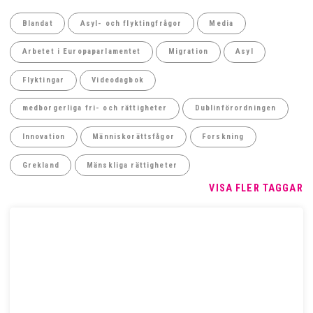
Blandat
Asyl- och flyktingfrågor
Media
Arbetet i Europaparlamentet
Migration
Asyl
Flyktingar
Videodagbok
medborgerliga fri- och rättigheter
Dublinförordningen
Innovation
Människorättsfågor
Forskning
Grekland
Mänskliga rättigheter
VISA FLER TAGGAR