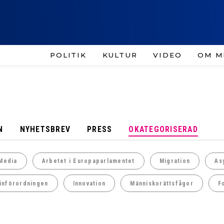
POLITIK
KULTUR
VIDEO
OM M
N
NYHETSBREV
PRESS
OKATEGORISERAD
Media
Arbetet i Europaparlamentet
Migration
As
införordningen
Innovation
Människorättsfågor
F