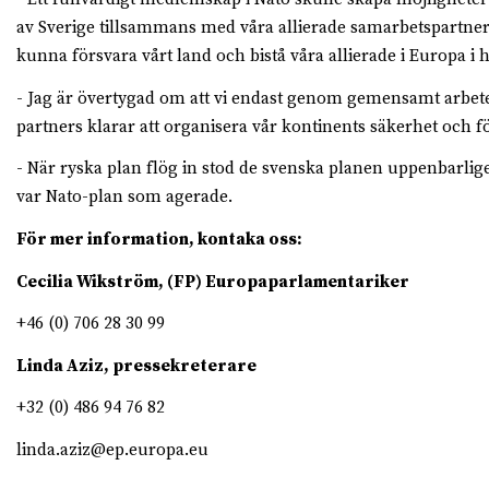
av Sverige tillsammans med våra allierade samarbetspartners.
kunna försvara vårt land och bistå våra allierade i Europa i 
- Jag är övertygad om att vi endast genom gemensamt arbet
partners klarar att organisera vår kontinents säkerhet och f
- När ryska plan flög in stod de svenska planen uppenbarlig
var Nato-plan som agerade.
För mer information, kontaka oss:
Cecilia Wikström, (FP) Europaparlamentariker
+46 (0) 706 28 30 99
Linda Aziz, pressekreterare
+32 (0) 486 94 76 82
linda.aziz@ep.europa.eu