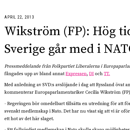
APRIL 22, 2013
Wikström (FP): Hög tid
Sverige går med i NA
Pressmeddelande från Folkpartiet Liberalerna i Europaparla
fångades upp av bland annat
Expressen
,
DI
och
TT.
Med anledning av SVD:s avslöjande i dag att Ryssland övat a
kommenterar Europaparlamentariker Cecilia Wikström (FP) 
- Regeringen bör omedelbart tillsätta en utredning för att fö
svenskt medlemskap i Nato. Det har nu visat sig att vi är of
ett hot av det här slaget.
- Ett fullvärdigt medlemskap i Nato skulle skapa möjligheter