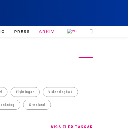
IG
PRESS
ARKIV
yl
Flyktingar
Videodagbok
orskning
Grekland
VISA FLER TAGGAR