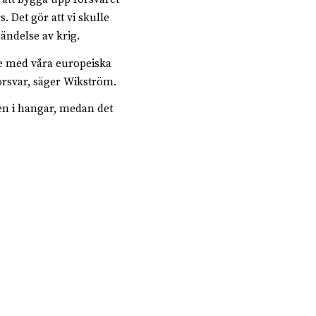
 Det gör att vi skulle
händelse av krig.
e med våra europeiska
örsvar, säger Wikström.
en i hangar, medan det