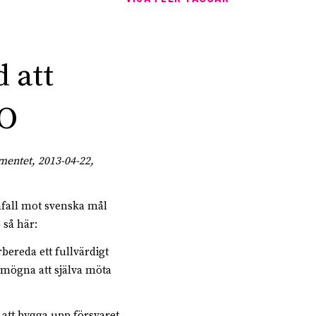
 att
TO
mentet, 2013-04-22,
nfall mot svenska mål
så här:
rbereda ett fullvärdigt
örmögna att själva möta
 att bygga upp försvaret