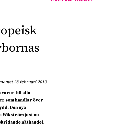
ropeisk
ybornas
mentet 28 februari 2013
 varor till alla
er som handlar över
ydd. Den nya
 Wikström just nu
skridande näthandel.