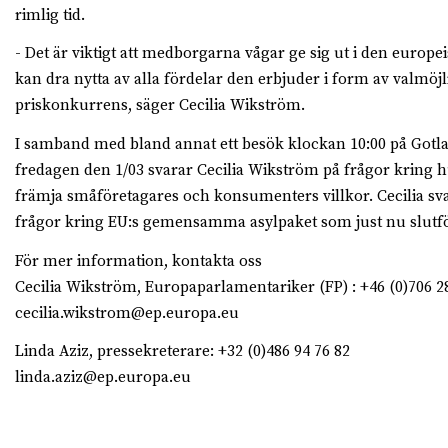
rimlig tid.
- Det är viktigt att medborgarna vågar ge sig ut i den europ
kan dra nytta av alla fördelar den erbjuder i form av valmöj
priskonkurrens, säger Cecilia Wikström.
I samband med bland annat ett besök klockan 10:00 på Got
fredagen den 1/03 svarar Cecilia Wikström på frågor kring h
främja småföretagares och konsumenters villkor. Cecilia sv
frågor kring EU:s gemensamma asylpaket som just nu slutf
För mer information, kontakta oss
Cecilia Wikström, Europaparlamentariker (FP) : +46 (0)706 2
cecilia.wikstrom@ep.europa.eu
Linda Aziz, pressekreterare: +32 (0)486 94 76 82
linda.aziz@ep.europa.eu