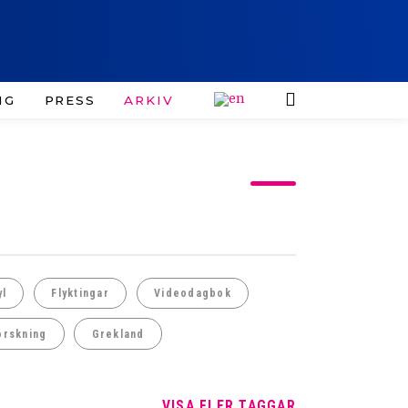
IG
PRESS
ARKIV
yl
Flyktingar
Videodagbok
orskning
Grekland
VISA FLER TAGGAR