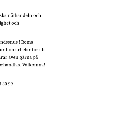
eiska näthandeln och
lighet och
landssnus i Roma
ur hon arbetar för att
arar även gärna på
örhandlas. Välkomna!
8 30 99