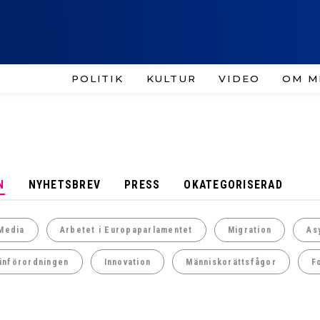
POLITIK
KULTUR
VIDEO
OM M
N
NYHETSBREV
PRESS
OKATEGORISERAD
Media
Arbetet i Europaparlamentet
Migration
As
införordningen
Innovation
Människorättsfågor
F