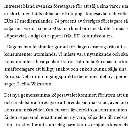
Intresset bland svenska företagare för att sälja sina varor u
är stort, men hålls tillbaka av krångliga köpesavtal och villk
EU:s 27 medlemsländer. 74 procent av Sveriges företagare sä
sälja sina varor på hela EU:s marknad om det skulle finnas
köpesavtal, enligt en rapport från EU-kommissionen.
- Dagens handelshinder gör att företagen drar sig från att sälj
konsumenter utomlands. Vi måste vara nytänkande och ska
konsumenter att välja bland varor från hela Europas markn
småföretagare att billigt, snabbt och enkelt kunna sälja sina
Europa. Det är min utgångspunkt arbetet med det nya gem
säger Cecilia Wikström.
Det nya gemensamma köpesavtalet kommer, förutom att und
och medelstora företagare att bredda sin marknad, även att 
konsumentskyddet. Om en vara är defekt ska konsumenten 
få den reparerad, ersatt med en ny vara, köpa den till nedsatt 
köp - i stället för att som i dag bara kunna erbjudas kostnad