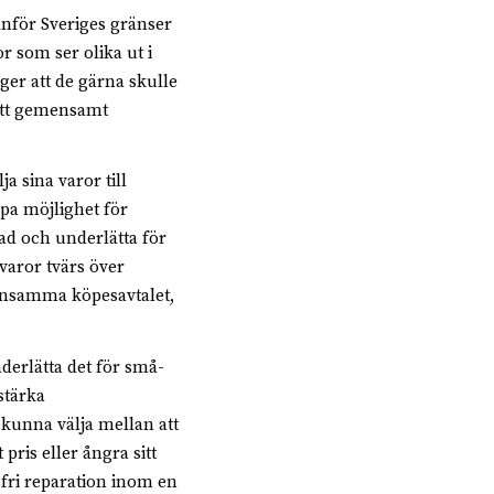
tanför Sveriges gränser
or som ser olika ut i
ger att de gärna skulle
 ett gemensamt
a sina varor till
pa möjlighet för
ad och underlätta för
 varor tvärs över
ensamma köpesavtalet,
erlätta det för små-
stärka
kunna välja mellan att
pris eller ångra sitt
sfri reparation inom en