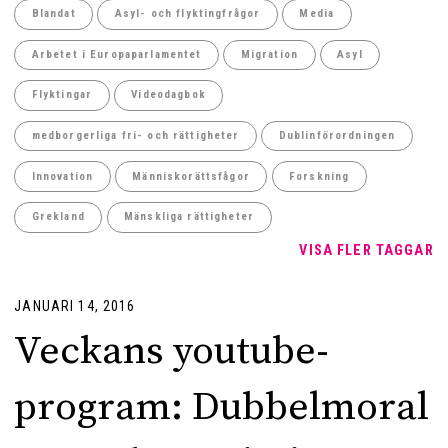
Blandat
Asyl- och flyktingfrågor
Media
Arbetet i Europaparlamentet
Migration
Asyl
Flyktingar
Videodagbok
medborgerliga fri- och rättigheter
Dublinförordningen
Innovation
Människorättsfågor
Forskning
Grekland
Mänskliga rättigheter
VISA FLER TAGGAR
JANUARI 14, 2016
Veckans youtube-
program: Dubbelmoral