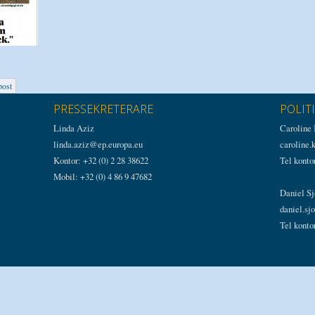
post
PRESSEKRETERARE
POLIT
Linda Aziz
Caroline
linda.aziz@ep.europa.eu
caroline
Kontor: +32 (0) 2 28 38622
Tel konto
Mobil: +32 (0) 4 86 9 47682
Daniel Sj
daniel.sj
Tel konto