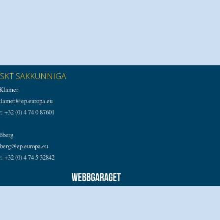
ISKT SAKKUNNIGA
 Klamer
.klamer@ep.europa.eu
r: +32 (0) 4 74 0 87601
öberg
oberg@ep.europa.eu
r: +32 (0) 4 74 5 32842