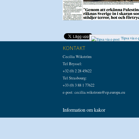
Tipsa via e-
KONTAKT
Cecilia Wikström
Tel Bryssel:
+32 (0) 2 28 45622
Tel Strasbourg:
+33 (0) 3 88 1 77622
e-post: cecilia.wikstrom@ep.europa.eu
Information om kakor