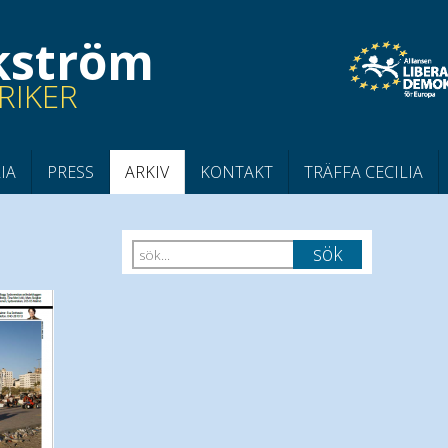
ikström
RIKER
IA
PRESS
ARKIV
KONTAKT
TRÄFFA CECILIA