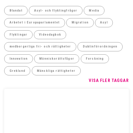
Blandat
Asyl- och flyktingfrågor
Media
Arbetet i Europaparlamentet
Migration
Asyl
Flyktingar
Videodagbok
medborgerliga fri- och rättigheter
Dublinförordningen
Innovation
Människorättsfågor
Forskning
Grekland
Mänskliga rättigheter
VISA FLER TAGGAR