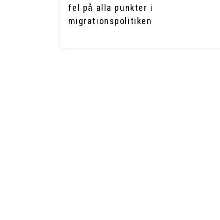
fel på alla punkter i
migrationspolitiken
SNABBLÄNKAR
Europaparlamentets h
Liberalernas hemsida