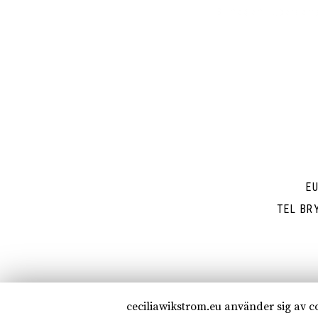
Bli medlem i Liberalern
E
TEL BR
ceciliawikstrom.eu använder sig av 