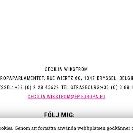
a
Arkiv
Om mi
CECILIA WIKSTRÖM
UROPAPARLAMENTET, RUE WIERTZ 60, 1047 BRYSSEL, BELGI
YSSEL: +32 (0) 2 28 45622 TEL STRASBOURG:+33 (0) 3 88 
CECILIA.WIKSTROM@EP.EUROPA.EU
FÖLJ MIG:
cookies. Genom att fortsätta använda webbplatsen godkänner 