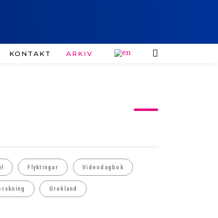
KONTAKT
ARKIV
yl
Flyktingar
Videodagbok
orskning
Grekland