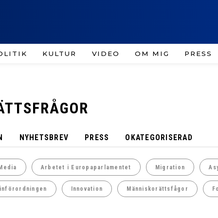
OLITIK
KULTUR
VIDEO
OM MIG
PRESS
RÄTTSFRÅGOR
N
NYHETSBREV
PRESS
OKATEGORISERAD
Media
Arbetet i Europaparlamentet
Migration
As
införordningen
Innovation
Människorättsfågor
F