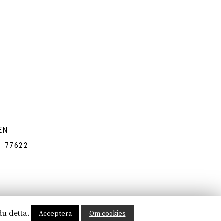
g
EN
1 77622
du detta.
Acceptera
Om cookies