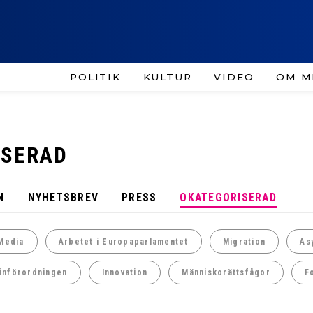
POLITIK
KULTUR
VIDEO
OM M
ISERAD
N
NYHETSBREV
PRESS
OKATEGORISERAD
Media
Arbetet i Europaparlamentet
Migration
As
införordningen
Innovation
Människorättsfågor
F