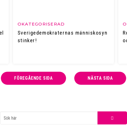
OKATEGORISERAD
O
el
Sverigedemokraternas människosyn
R
stinker!
o
FÖREGÅENDE SIDA
NÄSTA SIDA