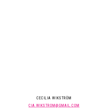
KONTAKT
POLI
emsida
Pressrum
Mitt a
Arkiv
Mitt k
a
Om mi
CECILIA WIKSTRÖM
CIA.WIKSTROM@GMAIL.COM