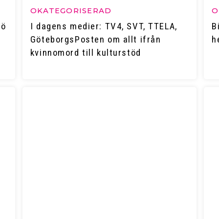
OKATEGORISERAD
O
jö
I dagens medier: TV4, SVT, TTELA,
B
GöteborgsPosten om allt ifrån
h
kvinnomord till kulturstöd