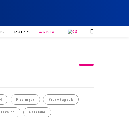
IG
PRESS
ARKIV
yl
Flyktingar
Videodagbok
orskning
Grekland