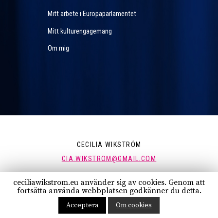
Mitt arbete i Europaparlamentet
Mitt kulturengagemang
Om mig
CECILIA WIKSTRÖM
CIA.WIKSTROM@GMAIL.COM
ceciliawikstrom.eu använder sig av cookies. Genom att
FÖLJ MIG:
fortsätta använda webbplatsen godkänner du detta.
Acceptera
Om cookies