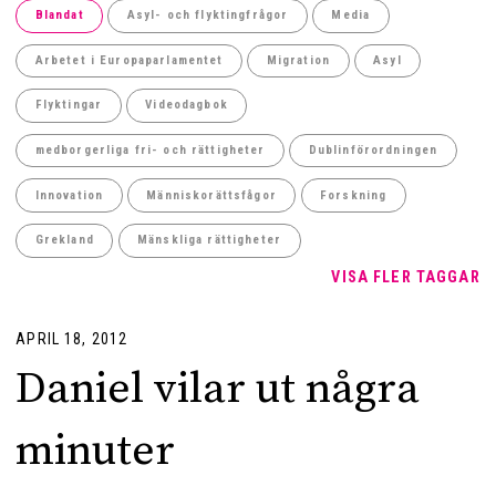
Blandat
Asyl- och flyktingfrågor
Media
Arbetet i Europaparlamentet
Migration
Asyl
Flyktingar
Videodagbok
medborgerliga fri- och rättigheter
Dublinförordningen
Innovation
Människorättsfågor
Forskning
Grekland
Mänskliga rättigheter
VISA FLER TAGGAR
APRIL 18, 2012
Daniel vilar ut några
minuter