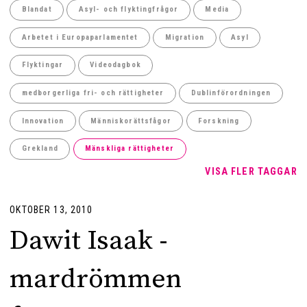
Blandat
Asyl- och flyktingfrågor
Media
Arbetet i Europaparlamentet
Migration
Asyl
Flyktingar
Videodagbok
medborgerliga fri- och rättigheter
Dublinförordningen
Innovation
Människorättsfågor
Forskning
Grekland
Mänskliga rättigheter
VISA FLER TAGGAR
OKTOBER 13, 2010
Dawit Isaak -
mardrömmen