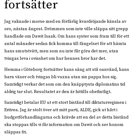
fortsätter
Jag vaknade i morse med en förfärlig kvardröjande känsla av
oro, nästan ångest. Drömmen som inte ville släppa sitt grepp
handlade om Dawit Isaak. Om hans syster som fram till för ett
antal månader sedan fick komma till fängelset för att hämta
hans smutstvätt, men som nu inte får göra det mer, utan
tvingas leva i ovisshet om hur hennes bror har det.
Hemma i Göteborg fortsätter hans säng att stå oanvänd, hans
barn växer och tvingas bli vuxna utan sin pappa hos sig.
Samtidigt verkar det som om den knäpptysta diplomatins tid
aldrig tar slut. Resultatet av den är hittills obefintligt.
Samtidigt betalar EU ut ett stort bistånd till diktaturregimen i
Eritrea. Jag är stolt över att mitt parti, ALDE, gick ut hårt i
budgetförhandlingarna och krävde att en del av detta bistånd
ska stoppas tills vi får information om Dawit och ser honom
släppas fri.