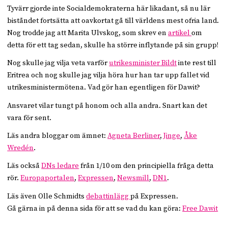
Tyvärr gjorde inte Socialdemokraterna här likadant, så nu lär
biståndet fortsätta att oavkortat gå till världens mest ofria land.
Nog trodde jag att Marita Ulvskog, som skrev en
artikel
om
detta för ett tag sedan, skulle ha större inflytande på sin grupp!
Nog skulle jag vilja veta varför
utrikesminister Bildt
inte rest till
Eritrea och nog skulle jag vilja höra hur han tar upp fallet vid
utrikesministermötena. Vad gör han egentligen för Dawit?
Ansvaret vilar tungt på honom och alla andra. Snart kan det
vara för sent.
Läs andra bloggar om ämnet:
Agneta Berliner
,
Jinge
,
Åke
Wredén
.
Läs också
DNs ledare
från 1/10 om den principiella fråga detta
rör.
Europaportalen
,
Expressen
,
Newsmill
,
DN1
.
Läs även Olle Schmidts
debattinlägg
på Expressen.
Gå gärna in på denna sida för att se vad du kan göra:
Free Dawit