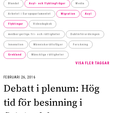
Blandat
Asyl- och flyktingfrågor
Media
Arbetet i Europaparlamentet
Migration
Asyl
Flyktingar
Videodagbok
medborgerliga fri- och rättigheter
Dublinförordningen
Innovation
Människorättsfågor
Forskning
Grekland
Mänskliga rättigheter
VISA FLER TAGGAR
FEBRUARI 26, 2016
Debatt i plenum: Hög
tid för besinning i