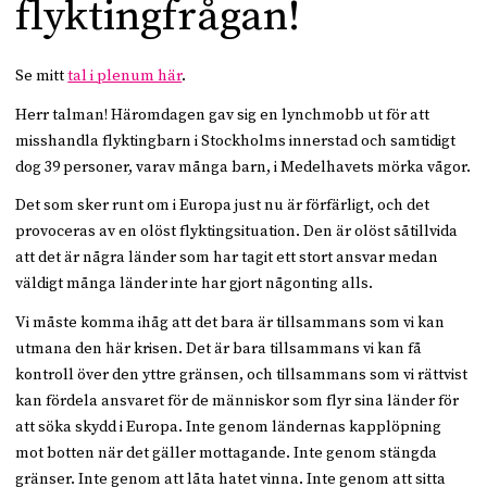
flyktingfrågan!
Se mitt
tal i plenum här
.
Herr talman! Häromdagen gav sig en lynchmobb ut för att
misshandla flyktingbarn i Stockholms innerstad och samtidigt
dog 39 personer, varav många barn, i Medelhavets mörka vågor.
Det som sker runt om i Europa just nu är förfärligt, och det
provoceras av en olöst flyktingsituation. Den är olöst såtillvida
att det är några länder som har tagit ett stort ansvar medan
väldigt många länder inte har gjort någonting alls.
Vi måste komma ihåg att det bara är tillsammans som vi kan
utmana den här krisen. Det är bara tillsammans vi kan få
kontroll över den yttre gränsen, och tillsammans som vi rättvist
kan fördela ansvaret för de människor som flyr sina länder för
att söka skydd i Europa. Inte genom ländernas kapplöpning
mot botten när det gäller mottagande. Inte genom stängda
gränser. Inte genom att låta hatet vinna. Inte genom att sitta