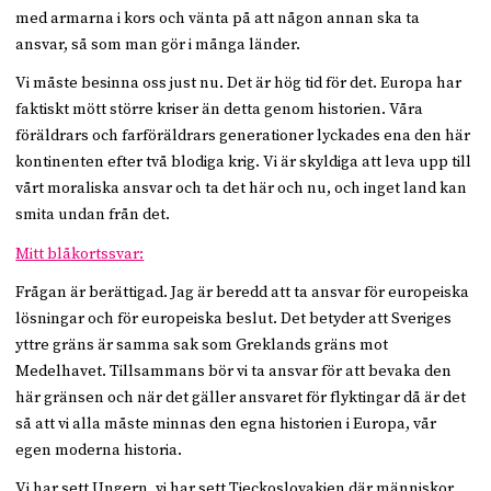
med armarna i kors och vänta på att någon annan ska ta
ansvar, så som man gör i många länder.
Vi måste besinna oss just nu. Det är hög tid för det. Europa har
faktiskt mött större kriser än detta genom historien. Våra
föräldrars och farföräldrars generationer lyckades ena den här
kontinenten efter två blodiga krig. Vi är skyldiga att leva upp till
vårt moraliska ansvar och ta det här och nu, och inget land kan
smita undan från det.
Mitt blåkortssvar:
Frågan är berättigad. Jag är beredd att ta ansvar för europeiska
lösningar och för europeiska beslut. Det betyder att Sveriges
yttre gräns är samma sak som Greklands gräns mot
Medelhavet. Tillsammans bör vi ta ansvar för att bevaka den
här gränsen och när det gäller ansvaret för flyktingar då är det
så att vi alla måste minnas den egna historien i Europa, vår
egen moderna historia.
Vi har sett Ungern, vi har sett Tjeckoslovakien där människor