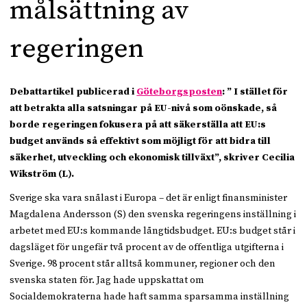
målsättning av
regeringen
Debattartikel publicerad i
Göteborgsposten
: ” I stället för
att betrakta alla satsningar på EU-nivå som oönskade, så
borde regeringen fokusera på att säkerställa att EU:s
budget används så effektivt som möjligt för att bidra till
säkerhet, utveckling och ekonomisk tillväxt”, skriver Cecilia
Wikström (L).
Sverige ska vara snålast i Europa – det är enligt finansminister
Magdalena Andersson (S) den svenska regeringens inställning i
arbetet med EU:s kommande långtidsbudget. EU:s budget står i
dagsläget för ungefär två procent av de offentliga utgifterna i
Sverige. 98 procent står alltså kommuner, regioner och den
svenska staten för. Jag hade uppskattat om
Socialdemokraterna hade haft samma sparsamma inställning