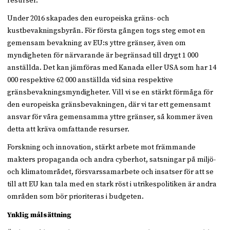
resurser.
Under 2016 skapades den europeiska gräns- och
kustbevakningsbyrån. För första gången togs steg emot en
gemensam bevakning av EU:s yttre gränser, även om
myndigheten för närvarande är begränsad till drygt 1 000
anställda. Det kan jämföras med Kanada eller USA som har 14
000 respektive 62 000 anställda vid sina respektive
gränsbevakningsmyndigheter. Vill vi se en stärkt förmåga för
den europeiska gränsbevakningen, där vi tar ett gemensamt
ansvar för våra gemensamma yttre gränser, så kommer även
detta att kräva omfattande resurser.
Forskning och innovation, stärkt arbete mot främmande
makters propaganda och andra cyberhot, satsningar på miljö-
och klimatområdet, försvarssamarbete och insatser för att se
till att EU kan tala med en stark röst i utrikespolitiken är andra
områden som bör prioriteras i budgeten.
Ynklig målsättning