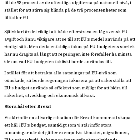
till de 98 procent av de offentliga utgifterna på nationell nivå, i
stället för att stirra sig blinda på de två procentenheter som
tillfaller EU
Självklart är det viktigt att både eftersträva en låg svensk EU-
avgift och ännu viktigare att se till att EU:s medel används på ett
rimligt sätt. Men detta enfaldiga fokus på EU-budgetens storlek
har nu dragits så långt att regeringen inte förefaller ha minsta
idé om vad EU-budgeten faktiskt borde användas till.
I stället för att betrakta alla satsningar på EU-nivå som
oönskade, så borde regeringen fokusera på att säkerställa att
EU:s budget används så effektivt som möjligt för att bidra till
säkerhet, utveckling och ekonomisk tillväxt.
Stora hål efter Brexit
Vi står inför en allvarlig situation där Brexit kommer att skapa
ett hål i EU:s budget, samtidigt som vi står inför stora
utmaningar när det gäller exempelvis klimatet, migrationen,