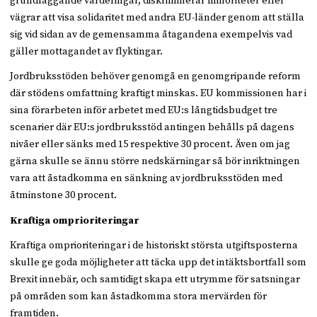
grundläggande värderingar, diskriminerar minoriteter eller
vägrar att visa solidaritet med andra EU-länder genom att ställa
sig vid sidan av de gemensamma åtagandena exempelvis vad
gäller mottagandet av flyktingar.
Jordbruksstöden behöver genomgå en genomgripande reform
där stödens omfattning kraftigt minskas. EU kommissionen har i
sina förarbeten inför arbetet med EU:s långtidsbudget tre
scenarier där EU:s jordbruksstöd antingen behålls på dagens
nivåer eller sänks med 15 respektive 30 procent. Även om jag
gärna skulle se ännu större nedskärningar så bör inriktningen
vara att åstadkomma en sänkning av jordbruksstöden med
åtminstone 30 procent.
Kraftiga omprioriteringar
Kraftiga omprioriteringar i de historiskt största utgiftsposterna
skulle ge goda möjligheter att täcka upp det intäktsbortfall som
Brexit innebär, och samtidigt skapa ett utrymme för satsningar
på områden som kan åstadkomma stora mervärden för
framtiden.