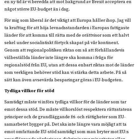
en ny tid är vi beredda att mot bakgrund av Brexit acceptera en
något större EU-budget än i dag.
För mig som liberal är det viktigt att Europa håller ihop. Jag vill
ta krafttag för att höja levnadsstandarden i Europas fattigaste
länder för att komma till rätta med de orättvisor som ett halvt
sekel under socialistiskt förtyck skapat på vår kontinent.
Genom att regionalpolitiken riktas om så att förhållandevis
välbeställda länder inte längre ska komma i fråga för
regionalstöd från EU, utan att dessa enbart riktas mot de länder
som verkligen behöver stöd kan vi stärka detta arbete. På så
sätt kan även avsevärda besparingar göras i EU-budgeten.
Tydliga villkor för stöd
Samtidigt måste vi införa tydliga villkor för de länder som tar
emot dessa stöd. De måste villkorslöst respektera rättsstatens
principer och de grundläggande fri- och rättigheter som EU-
samarbetet bygger på. Det ska inte längre vara möjligt att ta
emot omfattande EU-stöd samtidigt som man bryter mot EU:s