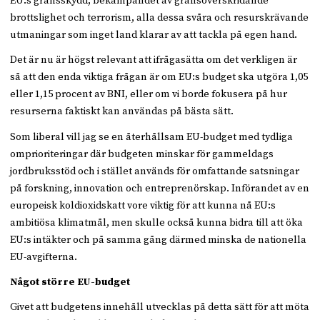
EU:s gränsskydd, bekämpandet av gränsöverskridande
brottslighet och terrorism, alla dessa svåra och resurskrävande
utmaningar som inget land klarar av att tackla på egen hand.
Det är nu är högst relevant att ifrågasätta om det verkligen är
så att den enda viktiga frågan är om EU:s budget ska utgöra 1,05
eller 1,15 procent av BNI, eller om vi borde fokusera på hur
resurserna faktiskt kan användas på bästa sätt.
Som liberal vill jag se en återhållsam EU-budget med tydliga
omprioriteringar där budgeten minskar för gammeldags
jordbruksstöd och i stället används för omfattande satsningar
på forskning, innovation och entreprenörskap. Införandet av en
europeisk koldioxidskatt vore viktig för att kunna nå EU:s
ambitiösa klimatmål, men skulle också kunna bidra till att öka
EU:s intäkter och på samma gång därmed minska de nationella
EU-avgifterna.
Något större EU-budget
Givet att budgetens innehåll utvecklas på detta sätt för att möta