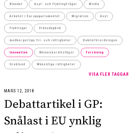
Blandat
Asyl- och flyktingfrågor
Media
Arbetet i Europaparlamentet
Migration
Asyl
Flyktingar
Videodagbok
medborgerliga fri- och rättigheter
Dublinförordningen
Innovation
Människorättsfågor
Forskning
Grekland
Mänskliga rättigheter
VISA FLER TAGGAR
MARS 12, 2018
Debattartikel i GP:
Snålast i EU ynklig