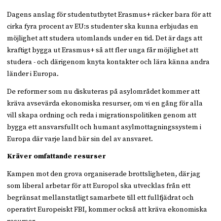
Dagens anslag för studentutbytet Erasmus+ räcker bara för att
cirka fyra procent av EU:s studenter ska kunna erbjudas en
möjlighet att studera utomlands under en tid. Det är dags att
kraftigt bygga ut Erasmus+ så att fler unga får möjlighet att
studera - och därigenom knyta kontakter och lära känna andra
länder i Europa.
De reformer som nu diskuteras på asylområdet kommer att
kräva avsevärda ekonomiska resurser, om vi en gång för alla
vill skapa ordning och reda i migrationspolitiken genom att
bygga ett ansvarsfullt och humant asylmottagningssystem i
Europa där varje land bär sin del av ansvaret.
Kräver omfattande resurser
Kampen mot den grova organiserade brottsligheten, där jag
som liberal arbetar för att Europol ska utvecklas från ett
begränsat mellanstatligt samarbete till ett fullfjädrat och
operativt Europeiskt FBI, kommer också att kräva ekonomiska