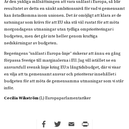
Är den ynkliga målsättningen att vara snålast i Europa, så blir
resultatet av detta en sänkt ambitionsnivå för vad vi gemensamt
kan åstadkomma inom unionen. Det är omöjligt att klara av de
satsningar som krävs för att EU ska stå väl rustat för att möta
morgondagens utmaningar utan tydliga omprioriteringar i
budgeten, men det går inte heller genom kraftiga
nedskärningar av budgeten.
Regeringens ”snålast i Europa-linje” riskerar att ännu en gång
förpassa Sverige till marginalerna i EU. Jag vill istället se en
ansvarsfull svensk linje kring EU:s långtidsbudget, där vi visar
en vilja att ta gemensamt ansvar och prioriterar innehållet i
budgeten för att möta de gemensamma utmaningar som vi står
inför.
Cecilia Wikström
(L) Europaparlamentariker
Facebook
Twitter
Email
Print