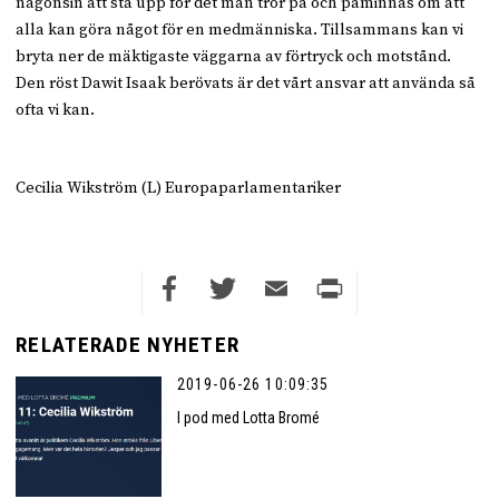
någonsin att stå upp för det man tror på och påminnas om att
alla kan göra något för en medmänniska. Tillsammans kan vi
bryta ner de mäktigaste väggarna av förtryck och motstånd.
Den röst Dawit Isaak berövats är det vårt ansvar att använda så
ofta vi kan.
Cecilia Wikström (L) Europaparlamentariker
Facebook
Twitter
Email
Print
RELATERADE NYHETER
2019-06-26 10:09:35
I pod med Lotta Bromé