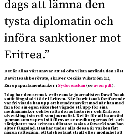
dags att lämna den
tysta diplomatin och
införa sanktioner mot
Eritrea.”
Det är allas vårt ansvar att så ofta vi kan använda den röst
Dawit Isaak berövats, skriver Cecilia Wikström (L),
Europaparlamentariker i
Sydsvenskan
(se
även pdf
).
I dag har den svensk-eritreanske journalisten Dawit Isaak
suttit fängslad i 15 år i Eritrea. När Dawit Isaak fortfarande
var fri visade han upp ett beundransvärt mod när han med
fara för sin egen säkerhet vågade stå upp för sina
medmänniskor och berätta deras historier och Eritreas
utveckling i sin roll som journalist. Det är för att ha använt
pennan som vapen i sitt försvar av medborgarnas fri- och
rättigheter mot Eritreas diktator Isaias Afewerki som han
sitter fängslad. Han har under alla dessa år varken fått
någon rättegång, ett tidsbestämt straff eller möjlighet att