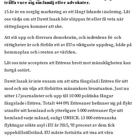
träffa vare sig sin familj eller advokater.
15 år är en sorglig markering av ett långt lidande i isolering. Låt
oss vädja om att Dawit Isaak bör släppas fri eller få veta när
rättegången kommer att ske.
Att stå upp och försvara demokratin, och individens fri- och
rättigheter är och förblir ett av EU:s viktigaste uppdrag, både på
hemmaplan och i resten av världen.
Låt oss inte acceptera att Eritreas brott mot mänskligheten kan
fortgå ostört.
Dawit Isaak är inte ensam om att sitta fängslad i Eritrea för sitt
mod och sin vilja att förbättra människors livssituation. Just nu
sitter 17 journalister och upp till 10 000 politiska fångar
fängslade i Eritrea. Totalt 444 091 Eritreaner befinner sig på flykt
utanför sitt hemland och ytterligare 5 000 eritreaner flyr sitt
hemland varje månad, enligt UNHCR. 13 000 eritreanska
flyktingar sökte asyl i EU år 2015, 93 procent av dem fick
uppehållstillstånd. EU måste fortsätta att visa att våra