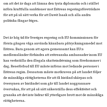
om att det är dags att lämna den tysta diplomatin och i stället
införa kraftfulla sanktioner mot Eritreas regeringsföreträdare
för att på så sätt verka för att Dawit Isaak och alla andra
politiska fångar friges.
Det är hög tid för Sveriges regering och EU-kommissionen för
första gången våga använda kännbara påtryckningsmedel mot
Eritrea. Bara genom att agera gemensamt kan EU:s
medlemsländer förhindra att eritreanska ambassader inom EU
kan verkställa den illegala skatteindrivning som förekommer i
dag. Reseförbud till EU måste införas mot ledande personer i
Eritreas regim. Dessutom måste motkraven på att landet följer
de mänskliga rättigheterna för att få bistånd skärpas och
översynen av biståndet som går till landet noggrannare
övervakas, för att på så sätt säkerställa dess effektivitet och
granska att det inte bidrar till ytterligare brott mot de mänskliga
rättigheterna.