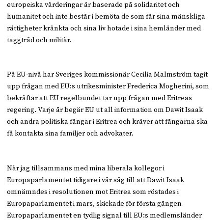
europeiska värderingar är baserade på solidaritet och
humanitet och inte består i bemöta de som får sina mänskliga
rättigheter kränkta och sina liv hotade i sina hemländer med
taggtråd och militär.
På EU-nivå har Sveriges kommissionär Cecilia Malmström tagit
upp frågan med EU:s utrikesminister Frederica Mogherini, som
bekräftar att EU regelbundet tar upp frågan med Eritreas
regering. Varje år begär EU ut all information om Dawit Isaak
och andra politiska fångar i Eritrea och kräver att fångarna ska
få kontakta sina familjer och advokater.
När jag tillsammans med mina liberala kollegor i
Europaparlamentet tidigare i vår såg till att Dawit Isaak
omnämndes i resolutionen mot Eritrea som röstades i
Europaparlamentet i mars, skickade för första gången
Europaparlamentet en tydlig signal till EU:s medlemsländer