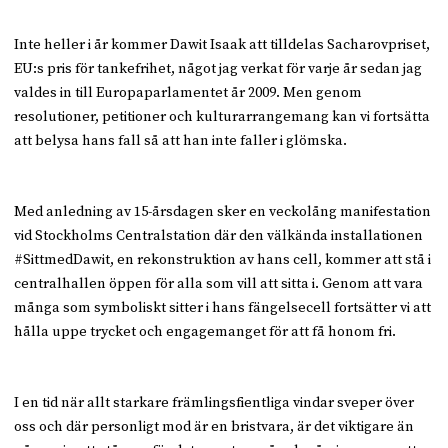
Inte heller i år kommer Dawit Isaak att tilldelas Sacharovpriset,
EU:s pris för tankefrihet, något jag verkat för varje år sedan jag
valdes in till Europaparlamentet år 2009. Men genom
resolutioner, petitioner och kulturarrangemang kan vi fortsätta
att belysa hans fall så att han inte faller i glömska.
Med anledning av 15-årsdagen sker en veckolång manifestation
vid Stockholms Centralstation där den välkända installationen
#SittmedDawit, en rekonstruktion av hans cell, kommer att stå i
centralhallen öppen för alla som vill att sitta i. Genom att vara
många som symboliskt sitter i hans fängelsecell fortsätter vi att
hålla uppe trycket och engagemanget för att få honom fri.
I en tid när allt starkare främlingsfientliga vindar sveper över
oss och där personligt mod är en bristvara, är det viktigare än