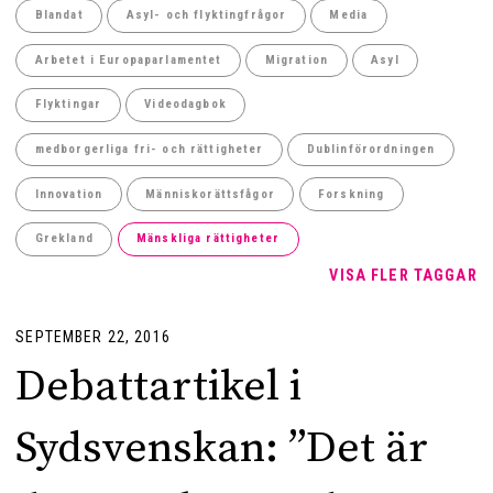
Blandat
Asyl- och flyktingfrågor
Media
Arbetet i Europaparlamentet
Migration
Asyl
Flyktingar
Videodagbok
medborgerliga fri- och rättigheter
Dublinförordningen
Innovation
Människorättsfågor
Forskning
Grekland
Mänskliga rättigheter
VISA FLER TAGGAR
SEPTEMBER 22, 2016
Debattartikel i
Sydsvenskan: ”Det är